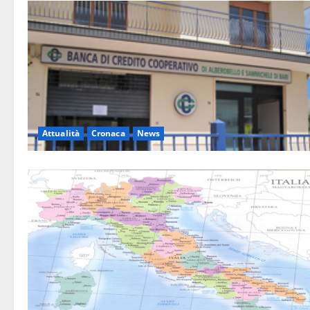
Attualità
Cronaca
News