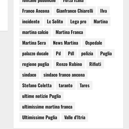
fontane pubbliche
Forza Italia
Franco Ancona
Gianfranco Chiarelli
Ilva
incidente
Lc Solito
Lega pro
Martina
martina calcio
Martina Franca
Martina Sera
News Martina
Ospedale
palazzo ducale
Pd
Pdl
polizia
Puglia
regione puglia
Renzo Rubino
Rifiuti
sindaco
sindaco franco ancona
Stefano Coletta
taranto
Tares
ultime notizie Puglia
ultimissime martina franca
Ultimissime Puglia
Valle d'Itria