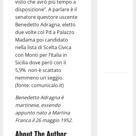
visto che avrò più tempo a
investe
disposizione”. A parlare è il
sulle
senatore questore uscente
famiglie: in
Benedetto Adragna, eletto
arrivo tre
due volte col Pd a Palazzo
seminari
Madama poi candidato
dedicati ad
nella lista di Scelta Civica
adolescenti,
con Monti per l’Italia in
genitori ed
Sicilia dove però con il
empatia
5,9% non è scattato
nemmeno un seggio.
Aeronautica
(fonte: comunicalo.it)
Militare, al
16° Stormo
Benedetto Adragna è
di Martina
martinese, essendo
Franca
appunto nato a Martina
consegnati
Franca il 26 maggio 1952.
i Baschi Blu
About The Author
ai 15 nuovi