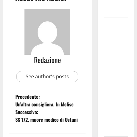
Fucilieri
dell’Aria
Martina
Franca,
Marraffa
attacca
Regione e
Redazione
Comune:
“Nuovi
See author's posts
medici solo
a
novembre.
Precedente:
Faremo
Un’altra consigliera. In Molise
accesso agli
Successivo:
atti su Tari,
SS 172, muore medico di Ostuni
rifiuti e
bilancio”