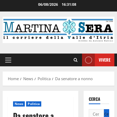
06/08/2026
16:31:08
VIVERE
Home
News
Politica
Da senatore a nonno
CERCA
News
Politica
Da senatore a