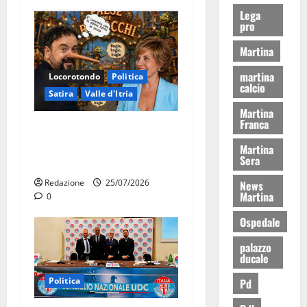
Lega
pro
Martina
martina
Locorotondo
Politica
calcio
Satira
Valle d'Itria
Martina
Franca
Martina Franca: Il sindaco
non ha fatto le scuse alla
Martina
Sera
Lillo
Redazione
25/07/2026
News
Martina
0
Ospedale
palazzo
ducale
Politica
Pd