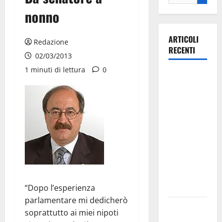
nonno
ARTICOLI
Redazione
RECENTI
02/03/2013
1 minuti di lettura
0
La gara
ciclistica
dei Giochi
attraversa
Martina
Franca:
ecco le
strade
interessate
e gli orari
“Dopo l’esperienza
parlamentare mi dedicherò
Martina
soprattutto ai miei nipoti
Franca