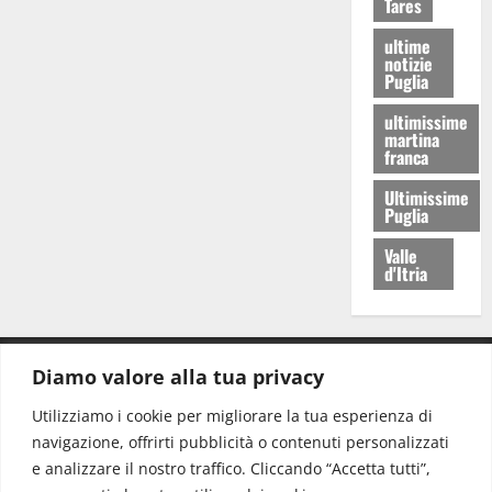
Tares
ultime
notizie
Puglia
ultimissime
martina
franca
Ultimissime
Puglia
Valle
d'Itria
Diamo valore alla tua privacy
CONTATTI.
Utilizziamo i cookie per migliorare la tua esperienza di
navigazione, offrirti pubblicità o contenuti personalizzati
Redazione:
redazione@www.martinasera.it
e analizzare il nostro traffico. Cliccando “Accetta tutti”,
Direttore:
direttore@www.martinasera.it