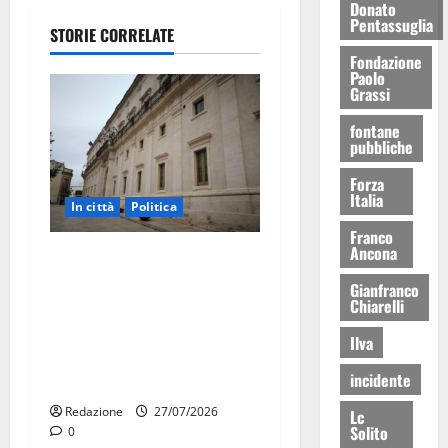
Donato
Pentassuglia
STORIE CORRELATE
Fondazione
Paolo
Grassi
fontane
pubbliche
Forza
Italia
In città
Politica
Franco
Ancona
Martina Franca, Marraffa
attacca Regione e Comune:
Gianfranco
Chiarelli
“Nuovi medici solo a
novembre. Faremo accesso
Ilva
agli atti su Tari, rifiuti e
incidente
bilancio”
Redazione
27/07/2026
Lc
Solito
0