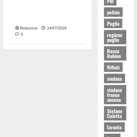
Pdl
UDC, Consiglio nazionale a
Roma: la Puglia pronta alle
polizia
prossime sfide
Puglia
Redazione
24/07/2026
regione
0
puglia
Renzo
Rubino
Rifiuti
sindaco
sindaco
franco
ancona
Stefano
Coletta
taranto