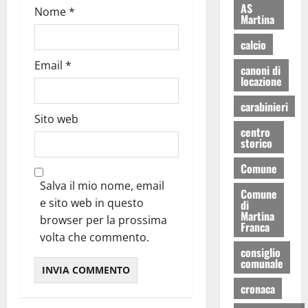
AS
Nome
*
Martina
calcio
Email
*
canoni di
locazione
carabinieri
Sito web
centro
storico
Comune
Salva il mio nome, email
Comune
e sito web in questo
di
Martina
browser per la prossima
Franca
volta che commento.
consiglio
comunale
cronaca