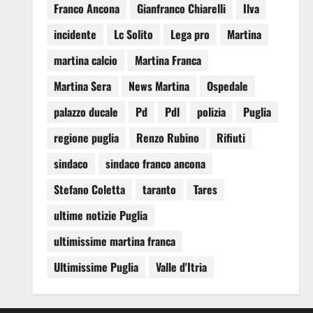
Franco Ancona
Gianfranco Chiarelli
Ilva
incidente
Lc Solito
Lega pro
Martina
martina calcio
Martina Franca
Martina Sera
News Martina
Ospedale
palazzo ducale
Pd
Pdl
polizia
Puglia
regione puglia
Renzo Rubino
Rifiuti
sindaco
sindaco franco ancona
Stefano Coletta
taranto
Tares
ultime notizie Puglia
ultimissime martina franca
Ultimissime Puglia
Valle d'Itria