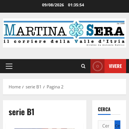
09/08/2026
01:35:54
VIVERE
Home
serie B1
Pagina 2
serie B1
CERCA