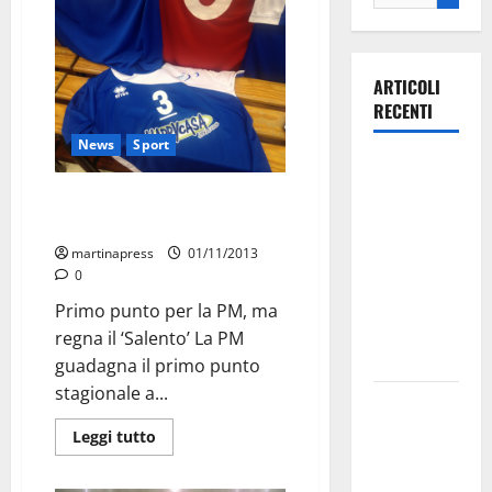
ARTICOLI
RECENTI
News
Sport
Ospedale di
Martina
Pallavolo B1: il punto sul girone
Franca,
del Martina
Forza Italia
martinapress
01/11/2013
annuncia la
0
protesta:
Primo punto per la PM, ma
sit-in lunedì
regna il ‘Salento’ La PM
10 agosto
guadagna il primo punto
stagionale a...
Il Comune
di Martina
Leggi tutto
Franca
pubblica il