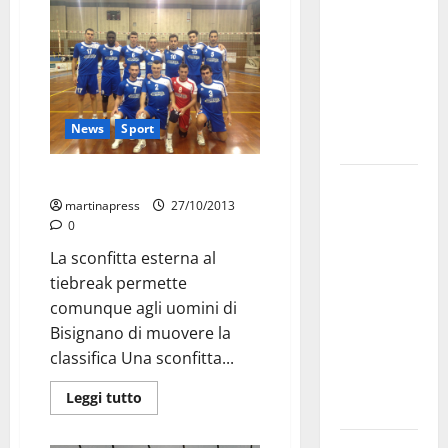
bando
alloggi ERP
2026:
domande
dal 26
News
Sport
agosto
PM, buon punto a Lamezia
La gara
martinapress
27/10/2013
ciclistica
0
dei Giochi
La sconfitta esterna al
attraversa
tiebreak permette
Martina
comunque agli uomini di
Franca:
Bisignano di muovere la
ecco le
classifica Una sconfitta...
strade
interessate
Leggi tutto
e gli orari