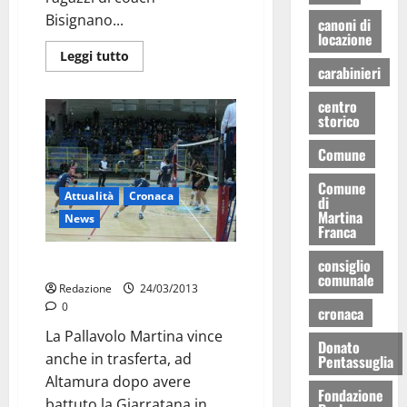
Bisignano...
canoni di
locazione
Leggi tutto
carabinieri
centro
storico
Comune
Comune
Attualità
Cronaca
di
Martina
News
Franca
Altamura-Martina 1-3
consiglio
comunale
Redazione
24/03/2013
0
cronaca
La Pallavolo Martina vince
Donato
anche in trasferta, ad
Pentassuglia
Altamura dopo avere
Fondazione
battuto la Giarratana in