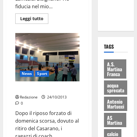
ai 15 nuovi
fiducia nel mio...
Fucilieri
Leggi tutto
dell’Aria
TAGS
A.S.
Martina
Franca
News
Sport
acqua
PM, finalmente si comincia
sprecata
Redazione
24/10/2013
Antonio
0
Martucci
Dopo il riposo forzato di
AS
domenica scorsa, dovuto al
Martina
ritiro del Casarano, i
calcio
ragazzi di coach