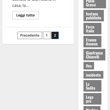
Paolo
Grassi
casa, la...
fontane
Leggi tutto
pubbliche
Forza
Italia
Precedente
1
2
Franco
Ancona
Gianfranco
Chiarelli
Ilva
incidente
Lc
Solito
Lega
pro
Martina