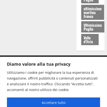
ultimissime
martina
franca
Ultimissime
Puglia
Valle
d'Itria
Diamo valore alla tua privacy
CONTATTI.
Utilizziamo i cookie per migliorare la tua esperienza di
navigazione, offrirti pubblicità o contenuti personalizzati
Redazione:
redazione@www.martinasera.it
e analizzare il nostro traffico. Cliccando “Accetta tutti”,
Direttore:
direttore@www.martinasera.it
acconsenti al nostro utilizzo dei cookie.
Info & Commerciale:
info@www.martinasera.it
Accettare tutto