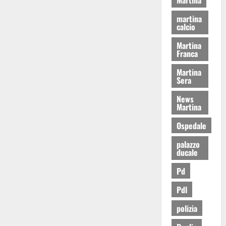
martina
calcio
Martina
Franca
Martina
Sera
News
Martina
Ospedale
palazzo
ducale
Pd
Pdl
polizia