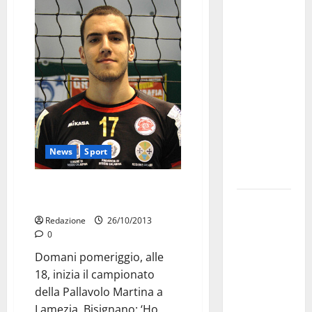
Martina
Franca
investe
sulle
famiglie: in
arrivo tre
seminari
dedicati ad
adolescenti,
News
Sport
genitori ed
empatia
PM all’esordio: l’età media è di
21,5 anni
Aeronautica
Militare, al
Redazione
26/10/2013
0
16° Stormo
di Martina
Domani pomeriggio, alle
Franca
18, inizia il campionato
consegnati
della Pallavolo Martina a
i Baschi Blu
Lamezia. Bisignano: ‘Ho