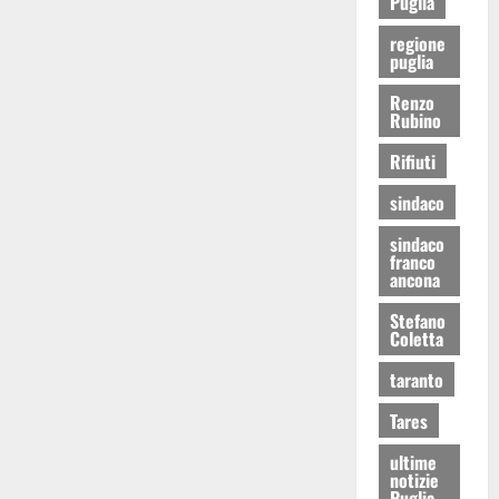
Puglia
regione
puglia
Renzo
Rubino
Rifiuti
sindaco
sindaco
franco
ancona
Stefano
Coletta
taranto
Tares
ultime
notizie
Puglia