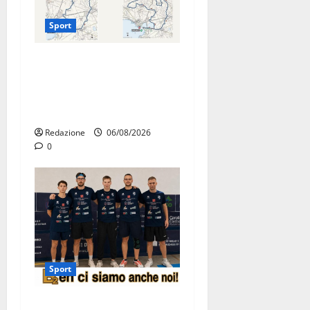
Sport
La gara ciclistica dei Giochi
attraversa Martina Franca:
ecco le strade interessate e
gli orari
Redazione
06/08/2026
0
Sport
Olimpia Martina, doppio