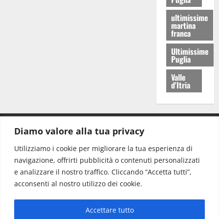
ultimissime
martina
franca
Ultimissime
Puglia
Valle
d'Itria
Diamo valore alla tua privacy
CONTATTI.
Utilizziamo i cookie per migliorare la tua esperienza di
navigazione, offrirti pubblicità o contenuti personalizzati
Redazione:
redazione@www.martinasera.it
e analizzare il nostro traffico. Cliccando “Accetta tutti”,
Direttore:
direttore@www.martinasera.it
acconsenti al nostro utilizzo dei cookie.
Info & Commerciale:
info@www.martinasera.it
Accettare tutto