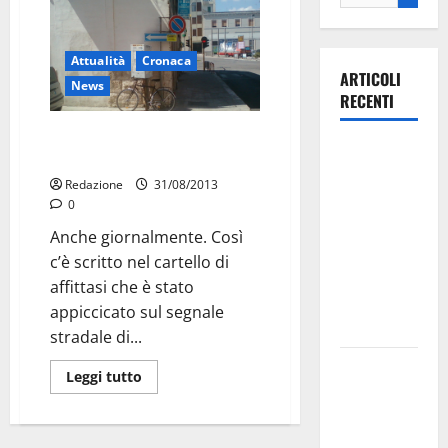
Attualità
Cronaca
ARTICOLI
News
RECENTI
Affittasi senso unico. Anche
Ospedale di
giornalmente
Martina
Redazione
31/08/2013
Franca,
0
Forza Italia
Anche giornalmente. Così
annuncia la
c’è scritto nel cartello di
protesta:
affittasi che è stato
sit-in lunedì
appiccicato sul segnale
10 agosto
stradale di...
Il Comune
Leggi tutto
di Martina
Franca
pubblica il