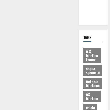
ai 15 nuovi
Fucilieri
dell’Aria
TAGS
A.S.
Martina
Franca
acqua
sprecata
Antonio
Martucci
AS
Martina
calcio