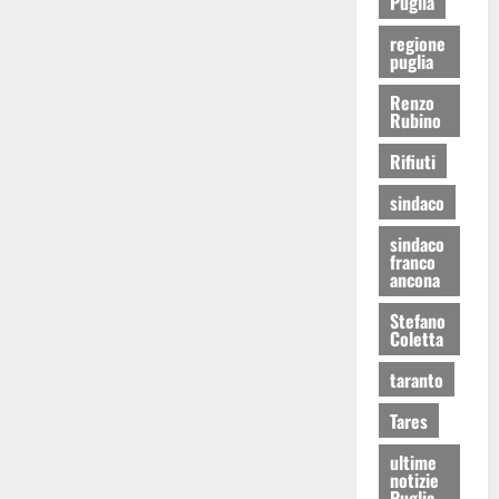
Puglia
regione
puglia
Renzo
Rubino
Rifiuti
sindaco
sindaco
franco
ancona
Stefano
Coletta
taranto
Tares
ultime
notizie
Puglia