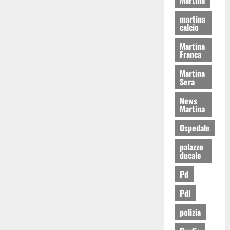
martina
calcio
Martina
Franca
Martina
Sera
News
Martina
Ospedale
palazzo
ducale
Pd
Pdl
polizia