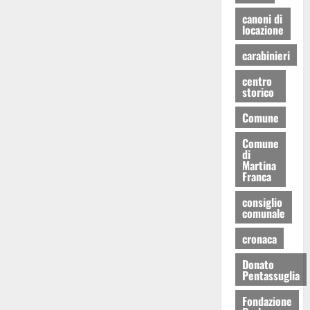
canoni di
locazione
carabinieri
centro
storico
Comune
Comune
di
Martina
Franca
consiglio
comunale
cronaca
Donato
Pentassuglia
Fondazione