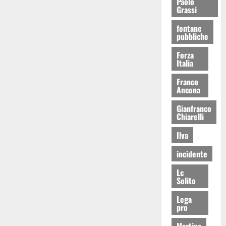
Paolo
Grassi
fontane
pubbliche
Forza
Italia
Franco
Ancona
Gianfranco
Chiarelli
Ilva
incidente
Lc
Solito
Lega
pro
Martina