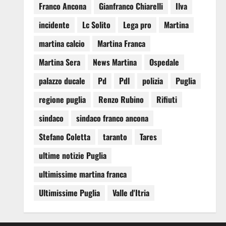
Franco Ancona
Gianfranco Chiarelli
Ilva
incidente
Lc Solito
Lega pro
Martina
martina calcio
Martina Franca
Martina Sera
News Martina
Ospedale
palazzo ducale
Pd
Pdl
polizia
Puglia
regione puglia
Renzo Rubino
Rifiuti
sindaco
sindaco franco ancona
Stefano Coletta
taranto
Tares
ultime notizie Puglia
ultimissime martina franca
Ultimissime Puglia
Valle d'Itria