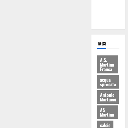
ai 15 nuovi
Fucilieri
dell’Aria
TAGS
A.S.
Martina
Franca
acqua
sprecata
Antonio
Martucci
AS
Martina
calcio