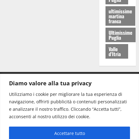
ultimissime
martina
franca
Ultimissime
Puglia
Valle
d'Itria
Diamo valore alla tua privacy
CONTATTI.
Utilizziamo i cookie per migliorare la tua esperienza di
navigazione, offrirti pubblicità o contenuti personalizzati
Redazione:
redazione@www.martinasera.it
e analizzare il nostro traffico. Cliccando “Accetta tutti”,
Direttore:
direttore@www.martinasera.it
acconsenti al nostro utilizzo dei cookie.
Info & Commerciale:
info@www.martinasera.it
Accettare tutto