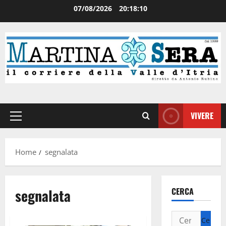
07/08/2026
20:18:10
VIVERE
Home
segnalata
segnalata
CERCA