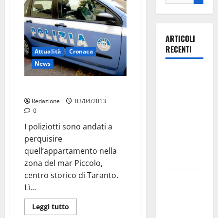
ARTICOLI
RECENTI
Attualità
Cronaca
News
Ospedale di
Martina
Il kalashnikov da nonna
Franca,
Redazione
03/04/2013
Forza Italia
0
annuncia la
I poliziotti sono andati a
protesta:
perquisire
sit-in lunedì
quell’appartamento nella
10 agosto
zona del mar Piccolo,
centro storico di Taranto.
Il Comune
Lì...
di Martina
Franca
Leggi tutto
pubblica il