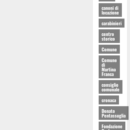
canoni di
locazione
carabinieri
centro
storico
Comune
Comune
di
Martina
Franca
consiglio
comunale
cronaca
Donato
Pentassuglia
Fondazione