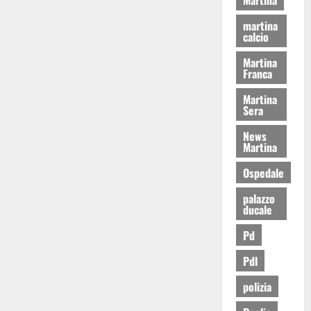
martina
calcio
Martina
Franca
Martina
Sera
News
Martina
Ospedale
palazzo
ducale
Pd
Pdl
polizia