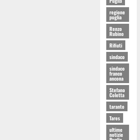
Puglia
regione
puglia
Renzo
Rubino
Rifiuti
sindaco
sindaco
franco
ancona
Stefano
Coletta
taranto
Tares
ultime
notizie
Puglia