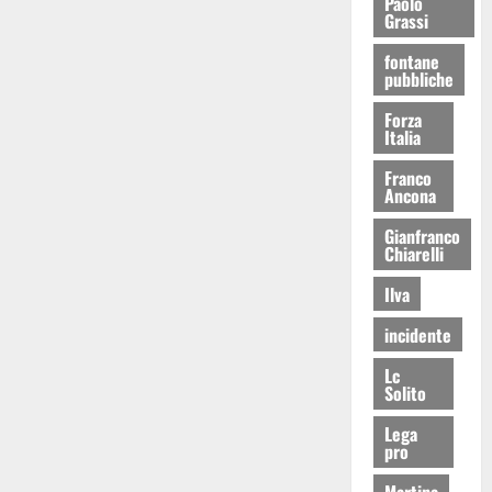
Paolo
Grassi
fontane
pubbliche
Forza
Italia
Franco
Ancona
Gianfranco
Chiarelli
Ilva
incidente
Lc
Solito
Lega
pro
Martina