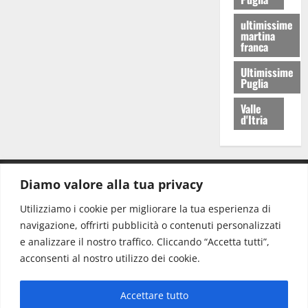
ultimissime
martina
franca
Ultimissime
Puglia
Valle
d'Itria
Diamo valore alla tua privacy
CONTATTI.
Utilizziamo i cookie per migliorare la tua esperienza di
navigazione, offrirti pubblicità o contenuti personalizzati
Redazione:
redazione@www.martinasera.it
e analizzare il nostro traffico. Cliccando “Accetta tutti”,
Direttore:
direttore@www.martinasera.it
acconsenti al nostro utilizzo dei cookie.
Info & Commerciale:
info@www.martinasera.it
Accettare tutto