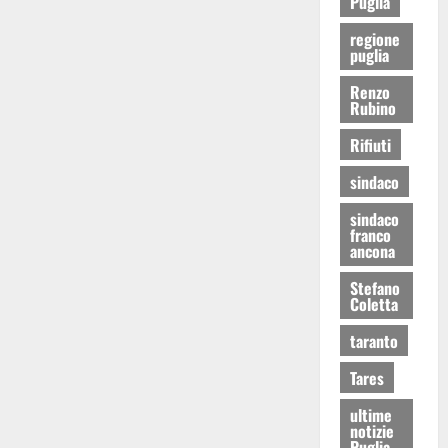
Puglia
regione
puglia
Renzo
Rubino
Rifiuti
sindaco
sindaco
franco
ancona
Stefano
Coletta
taranto
Tares
ultime
notizie
Puglia