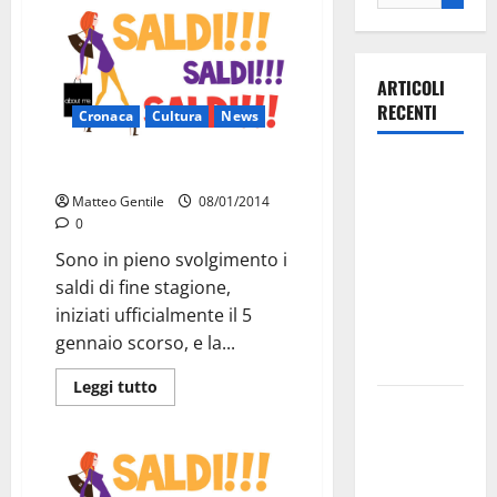
ARTICOLI
RECENTI
Cronaca
Cultura
News
Ospedale di
Saldi: acquisti in calo del 12,5%
Martina
Matteo Gentile
08/01/2014
Franca,
0
Forza Italia
Sono in pieno svolgimento i
annuncia la
saldi di fine stagione,
protesta:
iniziati ufficialmente il 5
sit-in lunedì
gennaio scorso, e la...
10 agosto
Leggi tutto
Il Comune
di Martina
Franca
pubblica il