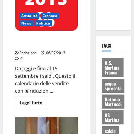
ai 15 nuovi
Fucilieri
Attualità
Cronaca
dell’Aria
News
Politica
Saldi: decalogo
Federconsumatori
TAGS
Redazione
06/07/2013
0
A.S.
Martina
Da oggi e fino al 15
Franca
settembre i saldi. Questo il
acqua
calendario delle vendite
sprecata
con le riduzioni...
Antonio
Leggi tutto
Martucci
AS
Martina
calcio