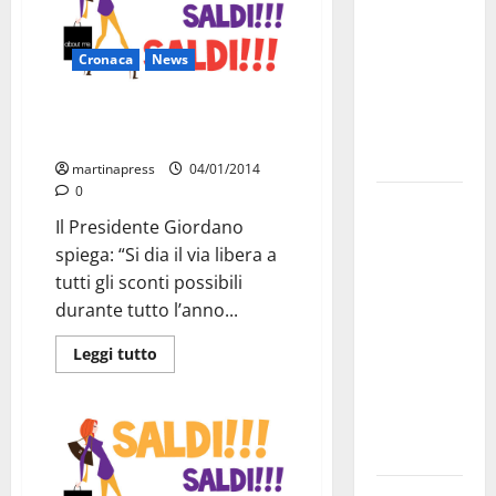
bando
alloggi ERP
Cronaca
News
2026:
domande
Adiconsum: “Bisogna abolire la
dal 26
legge sui saldi”
agosto
martinapress
04/01/2014
0
La gara
Il Presidente Giordano
ciclistica
spiega: “Si dia il via libera a
dei Giochi
tutti gli sconti possibili
attraversa
durante tutto l’anno...
Martina
Franca:
Leggi tutto
ecco le
strade
interessate
e gli orari