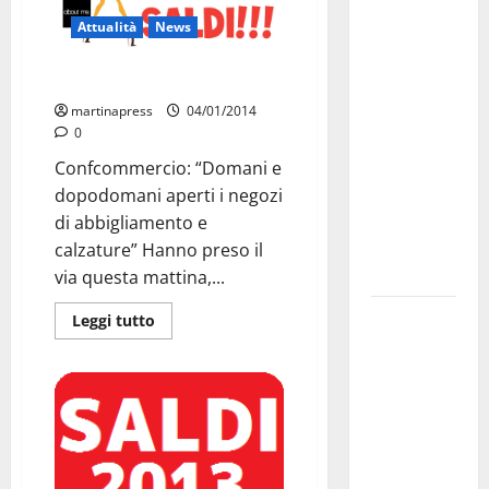
Martina
Franca
Attualità
News
investe
Al via oggi i Saldi
sulle
famiglie: in
martinapress
04/01/2014
0
arrivo tre
seminari
Confcommercio: “Domani e
dedicati ad
dopodomani aperti i negozi
adolescenti,
di abbigliamento e
genitori ed
calzature” Hanno preso il
empatia
via questa mattina,...
Aeronautica
Leggi tutto
Militare, al
16° Stormo
di Martina
Franca
consegnati
i Baschi Blu