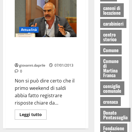
canoni di
locazione
carabinieri
Attualità
centro
storico
Saldi, Chiarelli
Comune
(Confcommercio): “Primo
weekend variabile”
Comune
di
giovanni.daprile
07/01/2013
Martina
0
Franca
Non si può dire certo che il
consiglio
primo weekend di saldi
comunale
abbia fatto registrare
cronaca
risposte chiare da...
Donato
Leggi tutto
Pentassuglia
Fondazione