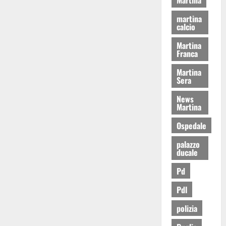
martina
calcio
Martina
Franca
Martina
Sera
News
Martina
Ospedale
palazzo
ducale
Pd
Pdl
polizia