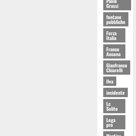
Paolo
Grassi
fontane
pubbliche
Forza
Italia
Franco
Ancona
Gianfranco
Chiarelli
Ilva
incidente
Lc
Solito
Lega
pro
Martina