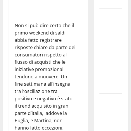
e gli orari
Martina
Franca
Non si può dire certo che il
investe
primo weekend di saldi
sulle
abbia fatto registrare
famiglie: in
risposte chiare da parte dei
arrivo tre
consumatori rispetto al
seminari
flusso di acquisti che le
dedicati ad
iniziative promozionali
adolescenti,
tendono a muovere. Un
genitori ed
fine settimana all’insegna
empatia
tra l’oscillazione tra
positivo e negativo è stato
Aeronautica
il trend acquisito in gran
Militare, al
parte d’Italia, laddove la
16° Stormo
Puglia, e Martina, non
di Martina
hanno fatto eccezioni.
Franca