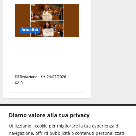
Attualità
Due giovani di Martina
Franca tra le eccellenze
universitarie italiane:
premiate a Montecitorio
Redazione
24/07/2026
0
Diamo valore alla tua privacy
CONTATTI.
Utilizziamo i cookie per migliorare la tua esperienza di
navigazione, offrirti pubblicità o contenuti personalizzati
Redazione:
redazione@www.martinasera.it