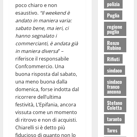
polizia
poco chiaro e non
esaustivo.
“Il weekend è
Puglia
andato in maniera varia:
regione
sabato bene, ma ieri, ci
puglia
hanno segnalato i
Renzo
commercianti, è andata già
Rubino
in maniera diversa
” –
Rifiuti
riferisce il responsabile
Confcommercio. Una
sindaco
buona risposta dal sabato,
sindaco
una meno buona dalla
franco
domenica, forse indotta dal
ancona
ricorrere dell’ultima
Stefano
festività, L’Epifania, ancora
Coletta
vissuta come un momento
taranto
di ritrovo e non di acquisti.
Chiarelli si è detto più
Tares
fiducioso di quanto non lo