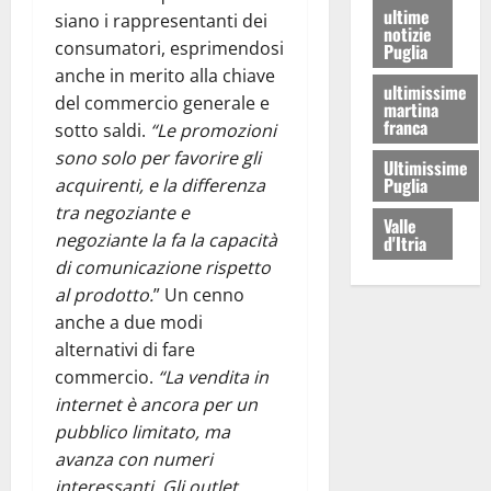
ultime
siano i rappresentanti dei
notizie
consumatori, esprimendosi
Puglia
anche in merito alla chiave
ultimissime
del commercio generale e
martina
franca
sotto saldi.
“Le promozioni
sono solo per favorire gli
Ultimissime
Puglia
acquirenti, e la differenza
tra negoziante e
Valle
negoziante la fa la capacità
d'Itria
di comunicazione rispetto
al prodotto.
” Un cenno
anche a due modi
alternativi di fare
commercio.
“La vendita in
internet è ancora per un
pubblico limitato, ma
avanza con numeri
interessanti. Gli outlet