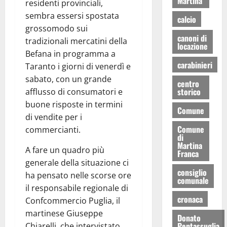
Martina
residenti provinciali,
sembra essersi spostata
calcio
grossomodo sui
canoni di
tradizionali mercatini della
locazione
Befana in programma a
carabinieri
Taranto i giorni di venerdì e
sabato, con un grande
centro
storico
afflusso di consumatori e
buone risposte in termini
Comune
di vendite per i
Comune
commercianti.
di
Martina
A fare un quadro più
Franca
generale della situazione ci
consiglio
ha pensato nelle scorse ore
comunale
il responsabile regionale di
cronaca
Confcommercio Puglia, il
martinese Giuseppe
Donato
Pentassuglia
Chiarelli, che intervistato