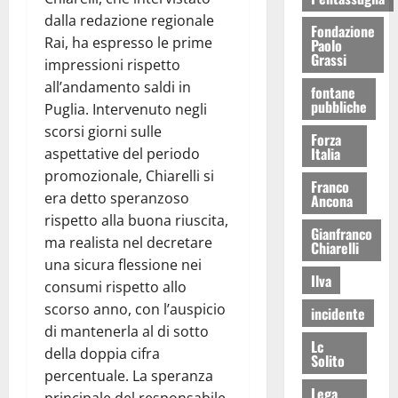
dalla redazione regionale
Fondazione
Rai, ha espresso le prime
Paolo
Grassi
impressioni rispetto
all’andamento saldi in
fontane
pubbliche
Puglia. Intervenuto negli
scorsi giorni sulle
Forza
Italia
aspettative del periodo
promozionale, Chiarelli si
Franco
era detto speranzoso
Ancona
rispetto alla buona riuscita,
Gianfranco
ma realista nel decretare
Chiarelli
una sicura flessione nei
Ilva
consumi rispetto allo
scorso anno, con l’auspicio
incidente
di mantenerla al di sotto
Lc
della doppia cifra
Solito
percentuale. La speranza
Lega