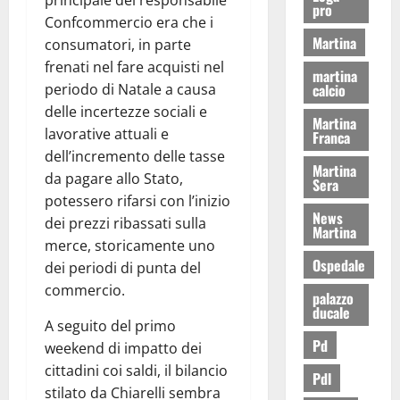
principale del responsabile
pro
Confcommercio era che i
Martina
consumatori, in parte
frenati nel fare acquisti nel
martina
calcio
periodo di Natale a causa
delle incertezze sociali e
Martina
lavorative attuali e
Franca
dell’incremento delle tasse
Martina
da pagare allo Stato,
Sera
potessero rifarsi con l’inizio
News
dei prezzi ribassati sulla
Martina
merce, storicamente uno
Ospedale
dei periodi di punta del
commercio.
palazzo
ducale
A seguito del primo
Pd
weekend di impatto dei
cittadini coi saldi, il bilancio
Pdl
stilato da Chiarelli sembra