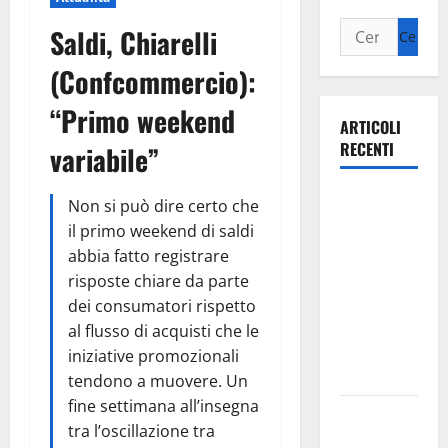
Saldi, Chiarelli
(Confcommercio):
“Primo weekend
ARTICOLI
RECENTI
variabile”
Ospedale di
Non si può dire certo che
Martina
il primo weekend di saldi
Franca,
abbia fatto registrare
Forza Italia
risposte chiare da parte
annuncia la
dei consumatori rispetto
protesta:
al flusso di acquisti che le
sit-in lunedì
iniziative promozionali
10 agosto
tendono a muovere. Un
fine settimana all’insegna
Il Comune
tra l’oscillazione tra
di Martina