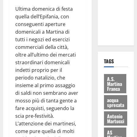
consegnati
Ultima domenica di festa
i Baschi Blu
quella dell’Epifania, con
ai 15 nuovi
conseguenti aperture
Fucilieri
domenicali a Martina di
dell’Aria
tutti i negozi ed esercizi
commerciali della città,
oltre all’ultimo dei mercati
TAGS
straordinari domenicali
indetti proprio per il
periodo natalizio, che
A.S.
Martina
insieme al primo assaggio
Franca
di saldi non sembrano aver
acqua
mosso più di tanta gente a
sprecata
fare acquisti, seguendo la
Antonio
scia pre-festività.
Martucci
L’attenzione dei martinesi,
come pure quella di molti
AS