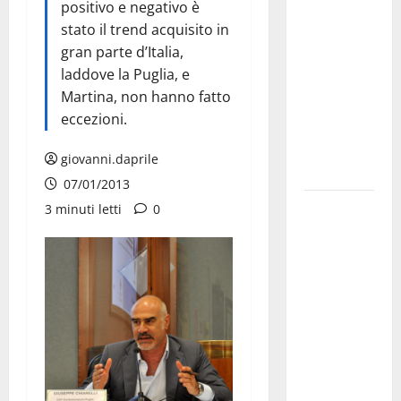
positivo e negativo è
Franca
stato il trend acquisito in
pubblica il
gran parte d’Italia,
bando
laddove la Puglia, e
alloggi ERP
Martina, non hanno fatto
2026:
eccezioni.
domande
dal 26
giovanni.daprile
agosto
07/01/2013
La gara
3 minuti letti
0
ciclistica
dei Giochi
attraversa
Martina
Franca:
ecco le
strade
interessate