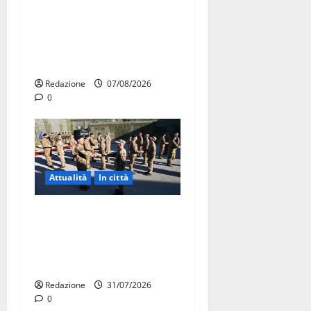
Il Comune di Martina Franca
pubblica il bando alloggi
ERP 2026: domande dal 26
agosto
Redazione
07/08/2026
0
Attualità
In città
Aeronautica Militare, al 16°
Stormo di Martina Franca
consegnati i Baschi Blu ai
15 nuovi Fucilieri dell’Aria
Redazione
31/07/2026
0