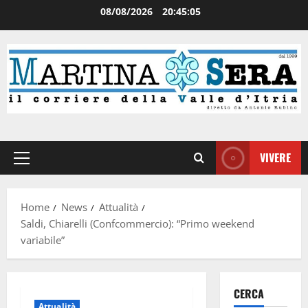
08/08/2026
20:45:06
VIVERE
Home
News
Attualità
Saldi, Chiarelli (Confcommercio): “Primo weekend
variabile”
CERCA
Attualità