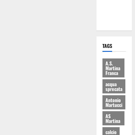
ai 15 nuovi
Fucilieri
dell’Aria
TAGS
A.S.
Martina
Franca
acqua
sprecata
Antonio
Martucci
AS
Martina
calcio