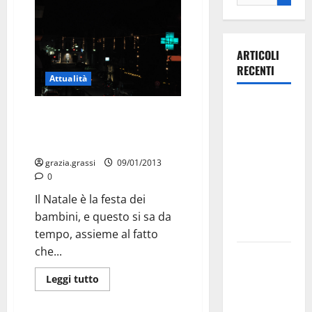
ARTICOLI
RECENTI
Attualità
Ospedale di
LUMINARIE ANCORA ACCESE,
Martina
CHI PAGA?: Il Natale non è
Franca,
ancora finito
Forza Italia
grazia.grassi
09/01/2013
annuncia la
0
protesta:
Il Natale è la festa dei
sit-in lunedì
bambini, e questo si sa da
10 agosto
tempo, assieme al fatto
che...
Il Comune
di Martina
Leggi tutto
Franca
pubblica il