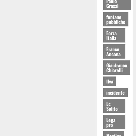
Paolo
Grassi
fontane
pubbliche
Forza
Italia
Franco
Ancona
Gianfranco
Chiarelli
Ilva
incidente
Lc
Solito
Lega
pro
Martina