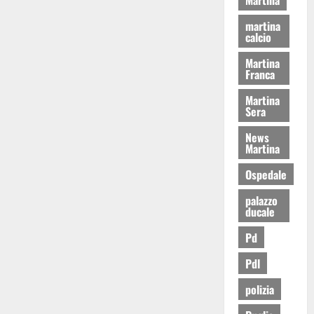
martina
calcio
Martina
Franca
Martina
Sera
News
Martina
Ospedale
palazzo
ducale
Pd
Pdl
polizia