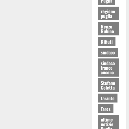
Puglia
regione
puglia
Renzo
Rubino
Rifiuti
sindaco
sindaco
franco
ancona
Stefano
Coletta
taranto
Tares
ultime
notizie
Puglia