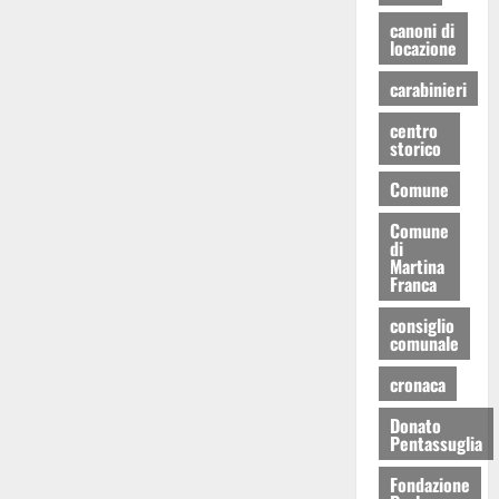
canoni di
locazione
carabinieri
centro
storico
Comune
Comune
di
Martina
Franca
consiglio
comunale
cronaca
Donato
Pentassuglia
Fondazione