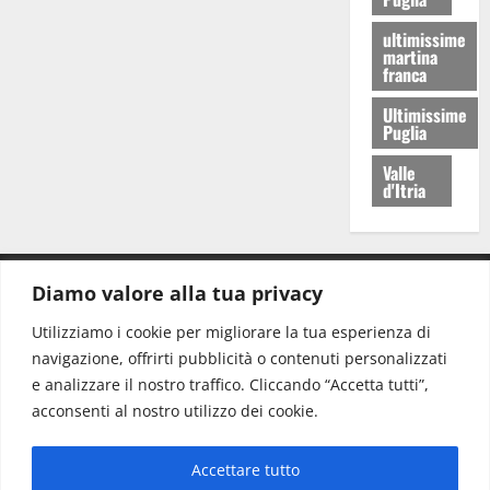
ultimissime
martina
franca
Ultimissime
Puglia
Valle
d'Itria
Diamo valore alla tua privacy
CONTATTI.
Utilizziamo i cookie per migliorare la tua esperienza di
navigazione, offrirti pubblicità o contenuti personalizzati
Redazione:
redazione@www.martinasera.it
e analizzare il nostro traffico. Cliccando “Accetta tutti”,
Direttore:
direttore@www.martinasera.it
acconsenti al nostro utilizzo dei cookie.
Info & Commerciale:
info@www.martinasera.it
Accettare tutto