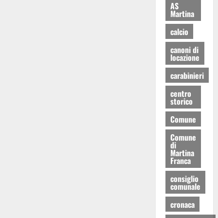
AS
Martina
calcio
canoni di
locazione
carabinieri
centro
storico
Comune
Comune
di
Martina
Franca
consiglio
comunale
cronaca