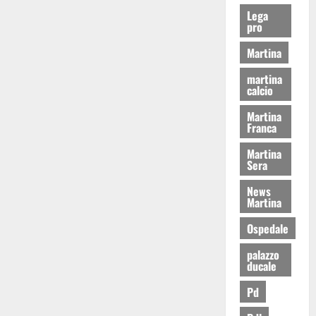
Lega
pro
Martina
martina
calcio
Martina
Franca
Martina
Sera
News
Martina
Ospedale
palazzo
ducale
Pd