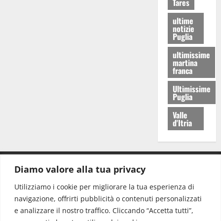
Tares
ultime
notizie
Puglia
ultimissime
martina
franca
Ultimissime
Puglia
Valle
d'Itria
Diamo valore alla tua privacy
CONTATTI.
Utilizziamo i cookie per migliorare la tua esperienza di
navigazione, offrirti pubblicità o contenuti personalizzati
Redazione:
redazione@www.martinasera.it
e analizzare il nostro traffico. Cliccando “Accetta tutti”,
Direttore:
direttore@www.martinasera.it