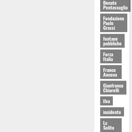
Donato
Pentassuglia
Fondazione
Paolo
Grassi
fontane
pubbliche
Forza
Italia
Franco
Ancona
Gianfranco
Chiarelli
Ilva
incidente
Lc
Solito