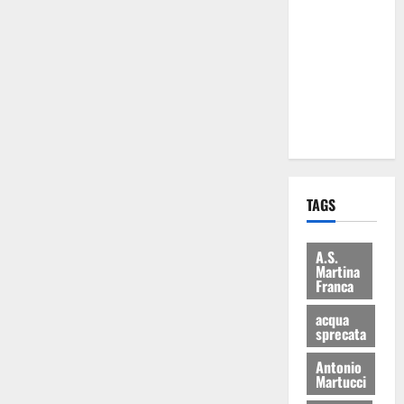
Martina
Franca: Il
sindaco non
ha fatto le
scuse alla
Lillo
TAGS
A.S.
Martina
Franca
acqua
sprecata
Antonio
Martucci