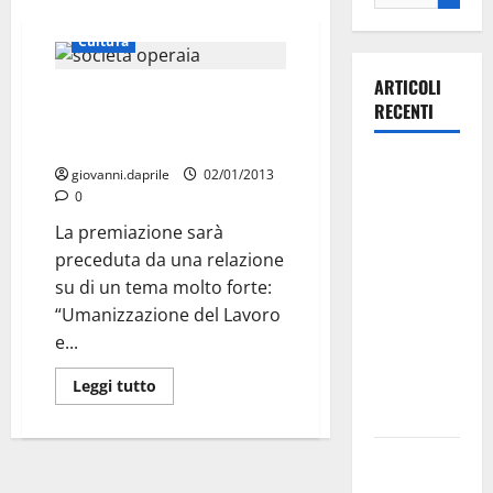
Cultura
ARTICOLI
“Gesù nasce a Martina Franca”
RECENTI
chiude con una relazione su
lavoro e volontariato
La gara
giovanni.daprile
02/01/2013
ciclistica
0
dei Giochi
La premiazione sarà
attraversa
preceduta da una relazione
Martina
su di un tema molto forte:
Franca:
“Umanizzazione del Lavoro
ecco le
e...
strade
interessate
Leggi tutto
e gli orari
Martina
Franca