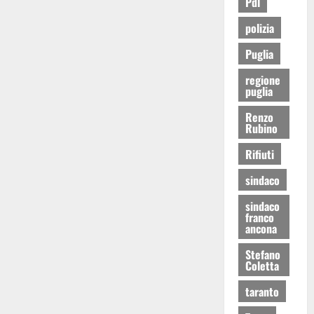
Pdl
polizia
Puglia
regione
puglia
Renzo
Rubino
Rifiuti
sindaco
sindaco
franco
ancona
Stefano
Coletta
taranto