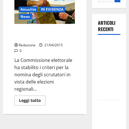
Attualità
IN EVIDENZA
News
ARTICOLI
RECENTI
Martina, ecco come fare lo
scrutatore
Ospedale di
Redazione
21/04/2015
Martina
0
Franca,
La Commissione elettorale
Forza Italia
ha stabilito i criteri per la
annuncia la
nomina degli scrutatori in
protesta:
vista delle elezioni
sit-in lunedì
regionali...
10 agosto
Leggi tutto
Il Comune
di Martina
Franca
pubblica il