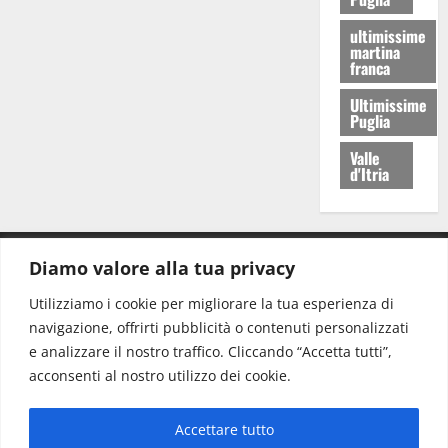
ultimissime
martina
franca
Ultimissime
Puglia
Valle
d'Itria
Diamo valore alla tua privacy
CONTATTI.
Utilizziamo i cookie per migliorare la tua esperienza di
navigazione, offrirti pubblicità o contenuti personalizzati
Redazione:
redazione@www.martinasera.it
e analizzare il nostro traffico. Cliccando “Accetta tutti”,
Direttore:
direttore@www.martinasera.it
acconsenti al nostro utilizzo dei cookie.
Info & Commerciale:
info@www.martinasera.it
Accettare tutto