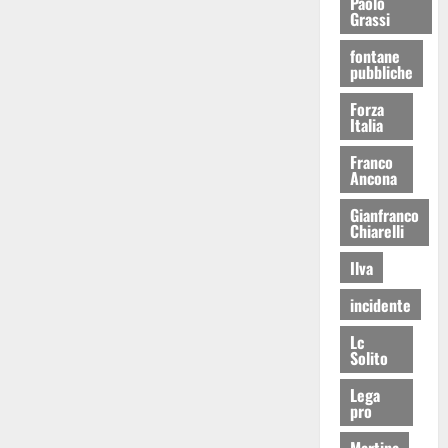
Paolo
Grassi
fontane
pubbliche
Forza
Italia
Franco
Ancona
Gianfranco
Chiarelli
Ilva
incidente
Lc
Solito
Lega
pro
Martina