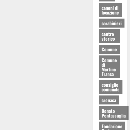
canoni di
locazione
carabinieri
centro
storico
Comune
Comune
di
Martina
Franca
consiglio
comunale
cronaca
Donato
Pentassuglia
Fondazione