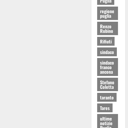
Puglia
regione
puglia
Renzo
Rubino
Rifiuti
sindaco
sindaco
franco
ancona
Stefano
Coletta
taranto
Tares
ultime
notizie
Puglia