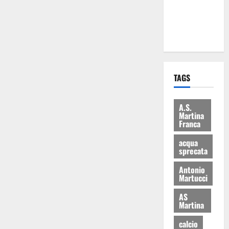
ai 15 nuovi
Fucilieri
dell’Aria
TAGS
A.S.
Martina
Franca
acqua
sprecata
Antonio
Martucci
AS
Martina
calcio