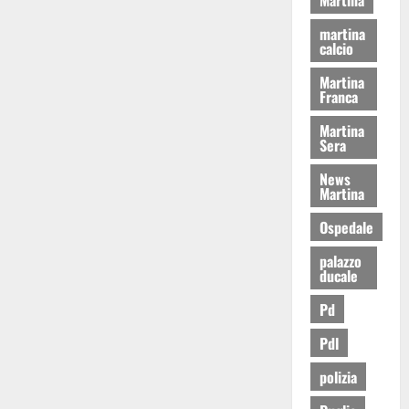
martina
calcio
Martina
Franca
Martina
Sera
News
Martina
Ospedale
palazzo
ducale
Pd
Pdl
polizia