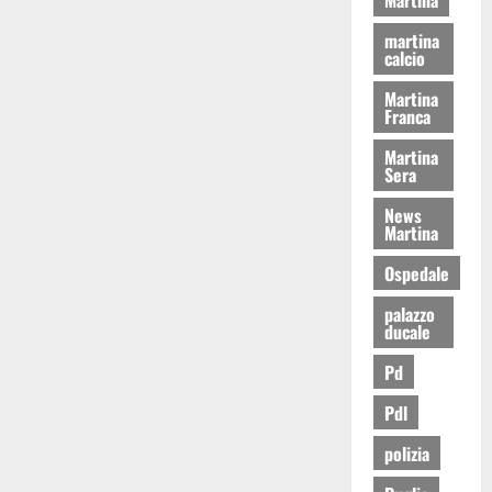
martina
calcio
Martina
Franca
Martina
Sera
News
Martina
Ospedale
palazzo
ducale
Pd
Pdl
polizia