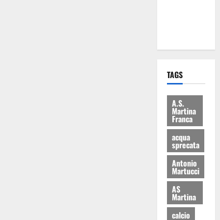
ai 15 nuovi
Fucilieri
dell’Aria
TAGS
A.S.
Martina
Franca
acqua
sprecata
Antonio
Martucci
AS
Martina
calcio