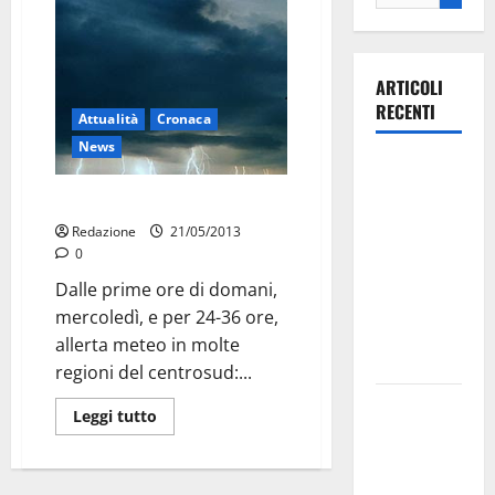
ARTICOLI
RECENTI
Attualità
Cronaca
News
Ospedale di
Martina
Allerta meteo
Franca,
Redazione
21/05/2013
Forza Italia
0
annuncia la
Dalle prime ore di domani,
protesta:
mercoledì, e per 24-36 ore,
sit-in lunedì
allerta meteo in molte
10 agosto
regioni del centrosud:...
Il Comune
Leggi tutto
di Martina
Franca
pubblica il