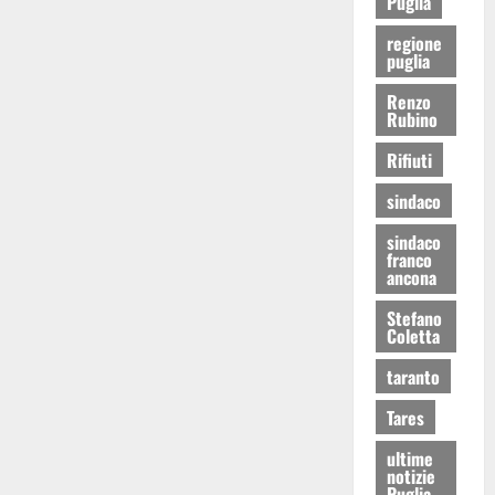
Puglia
regione
puglia
Renzo
Rubino
Rifiuti
sindaco
sindaco
franco
ancona
Stefano
Coletta
taranto
Tares
ultime
notizie
Puglia