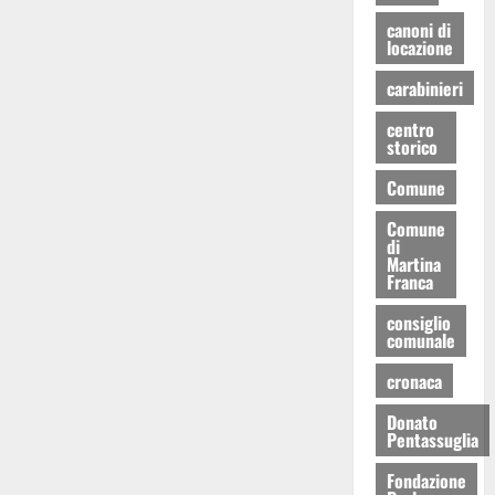
canoni di
locazione
carabinieri
centro
storico
Comune
Comune
di
Martina
Franca
consiglio
comunale
cronaca
Donato
Pentassuglia
Fondazione