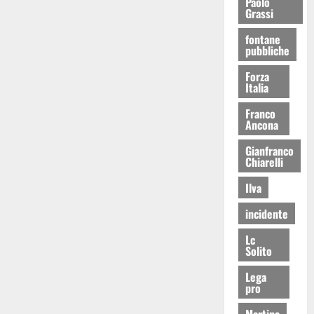
Paolo
Grassi
fontane
pubbliche
Forza
Italia
Franco
Ancona
Gianfranco
Chiarelli
Ilva
incidente
Lc
Solito
Lega
pro
Martina