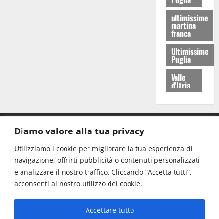
ultimissime
martina
franca
Ultimissime
Puglia
Valle
d'Itria
Diamo valore alla tua privacy
CONTATTI.
Utilizziamo i cookie per migliorare la tua esperienza di
navigazione, offrirti pubblicità o contenuti personalizzati
Redazione:
redazione@www.martinasera.it
e analizzare il nostro traffico. Cliccando “Accetta tutti”,
Direttore:
direttore@www.martinasera.it
acconsenti al nostro utilizzo dei cookie.
Info & Commerciale:
info@www.martinasera.it
Accettare tutto