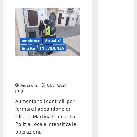
bando
alloggi ERP
2026:
domande
dal 26
ambiente
Attualità
agosto
In città
IN EVIDENZA
La gara
Aumentano i controlli per
ciclistica
fermare l’abbandono di rifiuti a
dei Giochi
Martina Franca
attraversa
Redazione
04/01/2024
Martina
0
Franca:
Aumentano i controlli per
ecco le
fermare l'abbandono di
strade
rifiuti a Martina Franca. La
interessate
Polizia Locale intensifica le
e gli orari
operazioni...