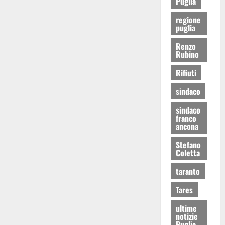
Puglia
regione
puglia
Renzo
Rubino
Rifiuti
sindaco
sindaco
franco
ancona
Stefano
Coletta
taranto
Tares
ultime
notizie
Puglia