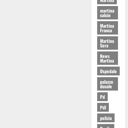
martina
calcio
Martina
Franca
Martina
Sera
News
Martina
Ospedale
palazzo
ducale
Pd
Pdl
polizia