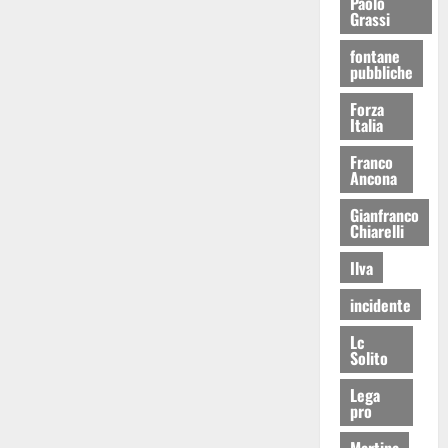
Paolo
Grassi
fontane
pubbliche
Forza
Italia
Franco
Ancona
Gianfranco
Chiarelli
Ilva
incidente
Lc
Solito
Lega
pro
Martina