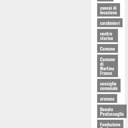
canoni di
locazione
carabinieri
centro
storico
Comune
Comune
di
Martina
Franca
consiglio
comunale
cronaca
Donato
Pentassuglia
Fondazione