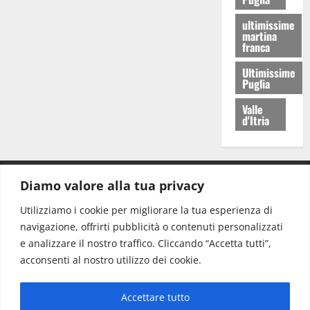
ultimissime
martina
franca
Ultimissime
Puglia
Valle
d'Itria
Diamo valore alla tua privacy
CONTATTI.
Utilizziamo i cookie per migliorare la tua esperienza di
navigazione, offrirti pubblicità o contenuti personalizzati
Redazione:
redazione@www.martinasera.it
e analizzare il nostro traffico. Cliccando “Accetta tutti”,
Direttore:
direttore@www.martinasera.it
acconsenti al nostro utilizzo dei cookie.
Info & Commerciale:
info@www.martinasera.it
Accettare tutto