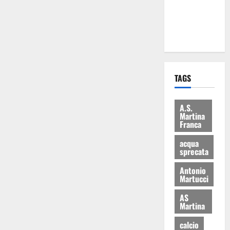
ai 15 nuovi
Fucilieri
dell’Aria
TAGS
A.S.
Martina
Franca
acqua
sprecata
Antonio
Martucci
AS
Martina
calcio