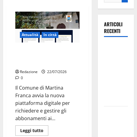
ARTICOLI
RECENTI
Attualità
In città
Ospedale di
Parcheggi a Martina Franca,
Martina
cambia tutto: abbonamenti
Franca,
online sul nuovo portale Muvin
Forza Italia
Redazione
22/07/2026
annuncia la
0
protesta:
Il Comune di Martina
sit-in lunedì
Franca avvia la nuova
10 agosto
piattaforma digitale per
richiedere e gestire gli
Il Comune
abbonamenti ai...
di Martina
Franca
Leggi tutto
pubblica il