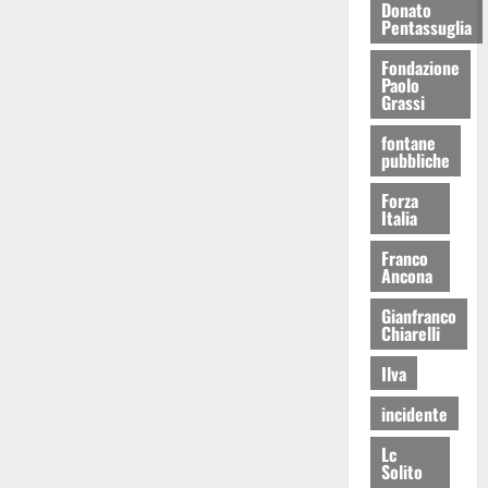
Donato
Pentassuglia
Fondazione
Paolo
Grassi
fontane
pubbliche
Forza
Italia
Franco
Ancona
Gianfranco
Chiarelli
Ilva
incidente
Lc
Solito