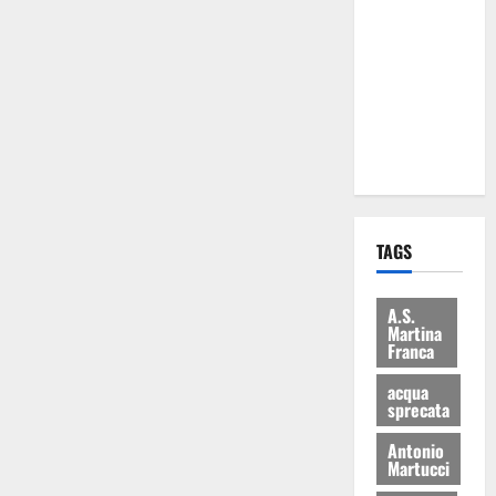
Martina
Franca: Il
sindaco non
ha fatto le
scuse alla
Lillo
TAGS
A.S.
Martina
Franca
acqua
sprecata
Antonio
Martucci