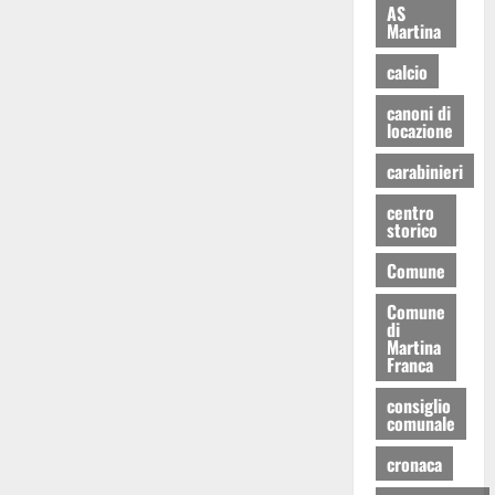
AS
Martina
calcio
canoni di
locazione
carabinieri
centro
storico
Comune
Comune
di
Martina
Franca
consiglio
comunale
cronaca