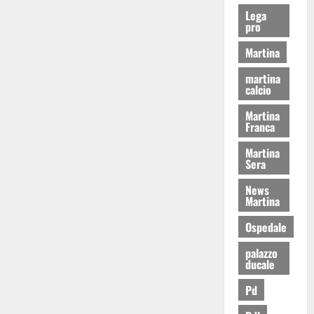
Lega
pro
Martina
martina
calcio
Martina
Franca
Martina
Sera
News
Martina
Ospedale
palazzo
ducale
Pd