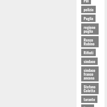
Pdl
polizia
Puglia
regione
puglia
Renzo
Rubino
Rifiuti
sindaco
sindaco
franco
ancona
Stefano
Coletta
taranto