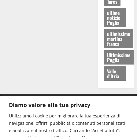
Tares
ultime
notizie
Puglia
ultimissime
martina
franca
Ultimissime
Puglia
Valle
d'Itria
Diamo valore alla tua privacy
CONTATTI.
Utilizziamo i cookie per migliorare la tua esperienza di
navigazione, offrirti pubblicità o contenuti personalizzati
Redazione:
redazione@www.martinasera.it
e analizzare il nostro traffico. Cliccando “Accetta tutti”,
Direttore:
direttore@www.martinasera.it