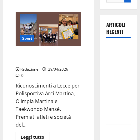
ARTICOLI
RECENTI
Sport
La gara
Martina Franca premiata tra le
ciclistica
Eccellenze sportive 2025
dei Giochi
Redazione
29/04/2026
attraversa
0
Martina
Riconoscimenti a Lecce per
Franca:
Polisportiva Arci Martina,
ecco le
Olimpia Martina e
strade
Taekwondo Mansé.
interessate
Premiati atleti e società
e gli orari
del...
Martina
Leggi tutto
Franca