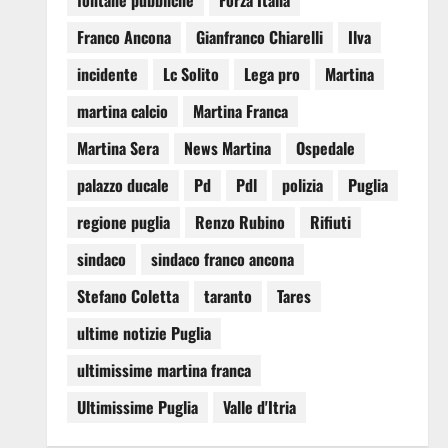
fontane pubbliche
Forza Italia
Franco Ancona
Gianfranco Chiarelli
Ilva
incidente
Lc Solito
Lega pro
Martina
martina calcio
Martina Franca
Martina Sera
News Martina
Ospedale
palazzo ducale
Pd
Pdl
polizia
Puglia
regione puglia
Renzo Rubino
Rifiuti
sindaco
sindaco franco ancona
Stefano Coletta
taranto
Tares
ultime notizie Puglia
ultimissime martina franca
Ultimissime Puglia
Valle d'Itria