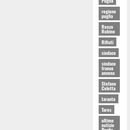
Puglia
regione
puglia
Renzo
Rubino
Rifiuti
sindaco
sindaco
franco
ancona
Stefano
Coletta
taranto
Tares
ultime
notizie
Puglia