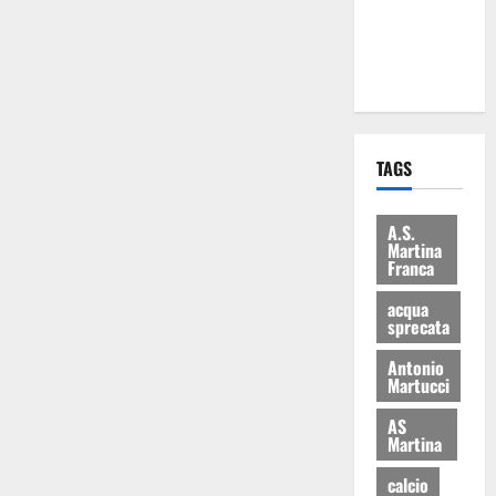
ai 15 nuovi
Fucilieri
dell’Aria
TAGS
A.S.
Martina
Franca
acqua
sprecata
Antonio
Martucci
AS
Martina
calcio