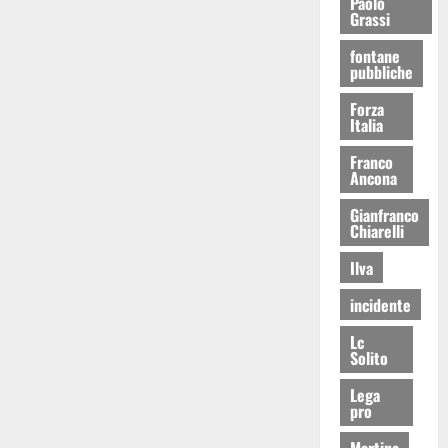
Paolo
Grassi
fontane
pubbliche
Forza
Italia
Franco
Ancona
Gianfranco
Chiarelli
Ilva
incidente
Lc
Solito
Lega
pro
Martina