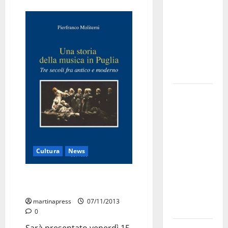
bando
alloggi ERP
2026:
domande
dal 26
agosto
La gara
ciclistica
dei Giochi
attraversa
Martina
Cultura
News
Franca:
ecco le
“Una storia della musica in
strade
Puglia”
interessate
martinapress
07/11/2013
e gli orari
0
Sarà presentato venerdì 15