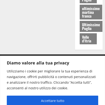
ultimissime
martina
franca
Ultimissime
Puglia
Valle
d'Itria
Diamo valore alla tua privacy
CONTATTI.
Utilizziamo i cookie per migliorare la tua esperienza di
navigazione, offrirti pubblicità o contenuti personalizzati
Redazione:
redazione@www.martinasera.it
e analizzare il nostro traffico. Cliccando “Accetta tutti”,
Direttore:
direttore@www.martinasera.it
acconsenti al nostro utilizzo dei cookie.
Info & Commerciale:
info@www.martinasera.it
Accettare tutto