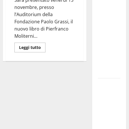
Martina
novembre, presso
Franca
l’Auditorium della
investe
Fondazione Paolo Grassi, il
sulle
nuovo libro di Pierfranco
famiglie: in
Moliterni...
arrivo tre
seminari
Leggi tutto
dedicati ad
adolescenti,
genitori ed
empatia
Aeronautica
Militare, al
16° Stormo
di Martina
Franca
consegnati
i Baschi Blu