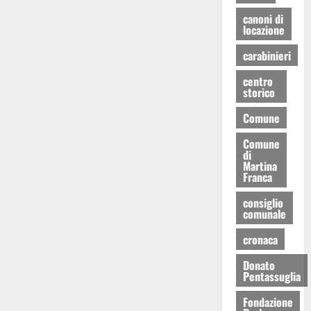
canoni di
locazione
carabinieri
centro
storico
Comune
Comune
di
Martina
Franca
consiglio
comunale
cronaca
Donato
Pentassuglia
Fondazione