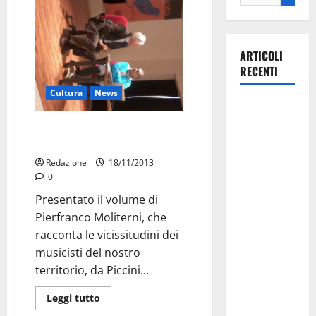
ARTICOLI
RECENTI
Cultura
News
Ospedale di
Martina
Una storia non campanilistica
Franca,
della musica pugliese
Forza Italia
Redazione
18/11/2013
annuncia la
0
protesta:
Presentato il volume di
sit-in lunedì
Pierfranco Moliterni, che
10 agosto
racconta le vicissitudini dei
musicisti del nostro
Il Comune
territorio, da Piccini...
di Martina
Franca
Leggi tutto
pubblica il