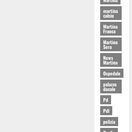
martina
calcio
Martina
Franca
Martina
Sera
News
Martina
Ospedale
palazzo
ducale
Pd
Pdl
polizia