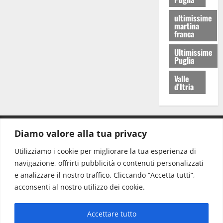
ultimissime
martina
franca
Ultimissime
Puglia
Valle
d'Itria
Diamo valore alla tua privacy
CONTATTI.
Utilizziamo i cookie per migliorare la tua esperienza di
navigazione, offrirti pubblicità o contenuti personalizzati
Redazione:
redazione@www.martinasera.it
e analizzare il nostro traffico. Cliccando “Accetta tutti”,
Direttore:
direttore@www.martinasera.it
acconsenti al nostro utilizzo dei cookie.
Info & Commerciale:
info@www.martinasera.it
Accettare tutto