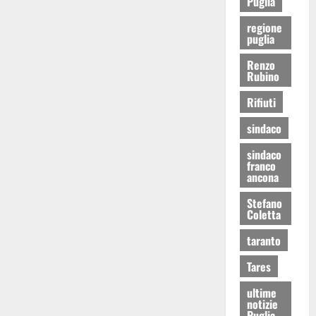
Puglia
regione
puglia
Renzo
Rubino
Rifiuti
sindaco
sindaco
franco
ancona
Stefano
Coletta
taranto
Tares
ultime
notizie
Puglia