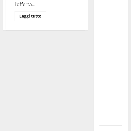
l’offerta...
bando
alloggi ERP
Leggi tutto
2026:
domande
dal 26
agosto
La gara
ciclistica
dei Giochi
attraversa
Martina
Franca:
ecco le
strade
interessate
e gli orari