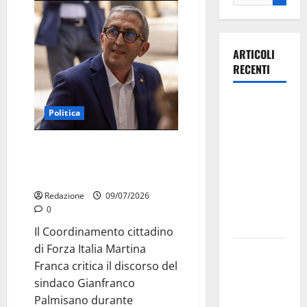
ARTICOLI
RECENTI
Ospedale di
Politica
Martina
Franca,
Martina Franca, Forza Italia
Forza Italia
critica Palmisano dopo il
annuncia la
discorso per i Santi Patroni
protesta:
Redazione
09/07/2026
sit-in lunedì
0
10 agosto
Il Coordinamento cittadino
di Forza Italia Martina
Il Comune
Franca critica il discorso del
di Martina
sindaco Gianfranco
Franca
Palmisano durante
pubblica il