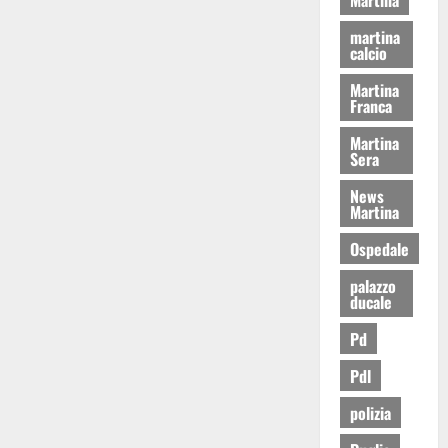
martina
calcio
Martina
Franca
Martina
Sera
News
Martina
Ospedale
palazzo
ducale
Pd
Pdl
polizia