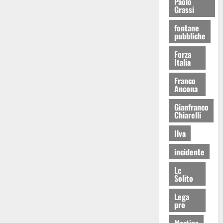
Paolo
Grassi
fontane
pubbliche
Forza
Italia
Franco
Ancona
Gianfranco
Chiarelli
Ilva
incidente
Lc
Solito
Lega
pro
Martina