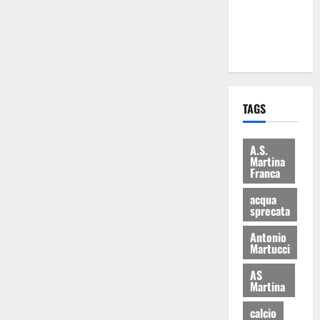
ai 15 nuovi
Fucilieri
dell’Aria
TAGS
A.S.
Martina
Franca
acqua
sprecata
Antonio
Martucci
AS
Martina
calcio