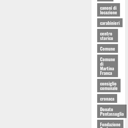
canoni di
locazione
carabinieri
centro
storico
Comune
Comune
di
Martina
Franca
consiglio
comunale
cronaca
Donato
Pentassuglia
Fondazione