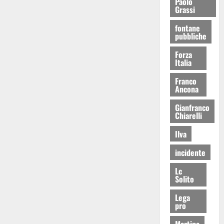
Paolo
Grassi
fontane
pubbliche
Forza
Italia
Franco
Ancona
Gianfranco
Chiarelli
Ilva
incidente
Lc
Solito
Lega
pro
Martina