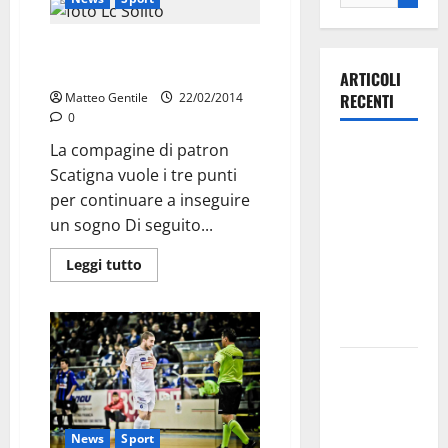
LC Solito: contro il Pescara per
vincere
ARTICOLI
Matteo Gentile
22/02/2014
RECENTI
0
La compagine di patron
Ospedale di
Scatigna vuole i tre punti
Martina
per continuare a inseguire
Franca,
un sogno Di seguito...
Forza Italia
annuncia la
Leggi tutto
protesta:
sit-in lunedì
10 agosto
Il Comune
di Martina
Franca
News
Sport
pubblica il