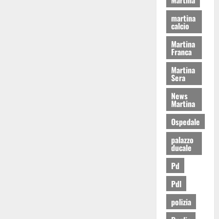
martina
calcio
Martina
Franca
Martina
Sera
News
Martina
Ospedale
palazzo
ducale
Pd
Pdl
polizia