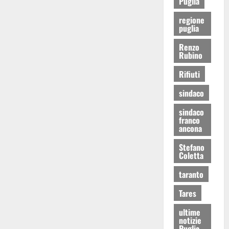
Puglia
regione
puglia
Renzo
Rubino
Rifiuti
sindaco
sindaco
franco
ancona
Stefano
Coletta
taranto
Tares
ultime
notizie
Puglia