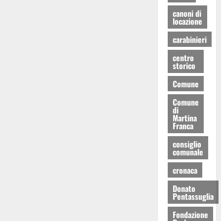
canoni di
locazione
carabinieri
centro
storico
Comune
Comune
di
Martina
Franca
consiglio
comunale
cronaca
Donato
Pentassuglia
Fondazione