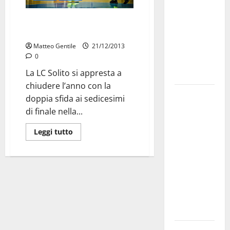
bando
LC Solito cerca la vittoria come
alloggi ERP
strenna natalizia
2026:
Matteo Gentile
21/12/2013
domande
0
dal 26
La LC Solito si appresta a
agosto
chiudere l’anno con la
La gara
doppia sfida ai sedicesimi
ciclistica
di finale nella...
dei Giochi
Leggi tutto
attraversa
Martina
Franca:
ecco le
strade
interessate
e gli orari