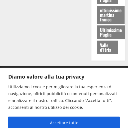
ultimissime
martina
franca
Ultimissime
Puglia
Valle
d'Itria
Diamo valore alla tua privacy
CONTATTI.
Utilizziamo i cookie per migliorare la tua esperienza di
navigazione, offrirti pubblicità o contenuti personalizzati
Redazione:
redazione@www.martinasera.it
e analizzare il nostro traffico. Cliccando “Accetta tutti”,
Direttore:
direttore@www.martinasera.it
acconsenti al nostro utilizzo dei cookie.
Info & Commerciale:
info@www.martinasera.it
Accettare tutto