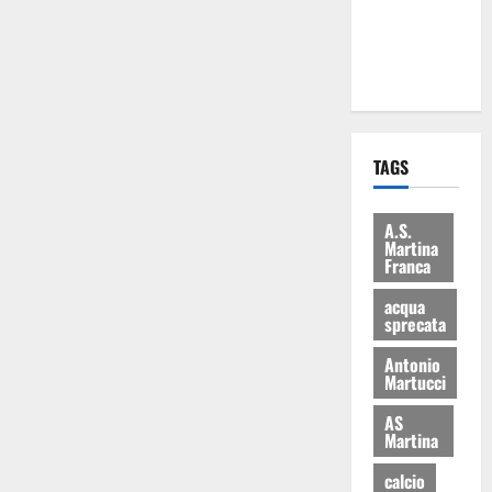
ai 15 nuovi
Fucilieri
dell’Aria
TAGS
A.S.
Martina
Franca
acqua
sprecata
Antonio
Martucci
AS
Martina
calcio