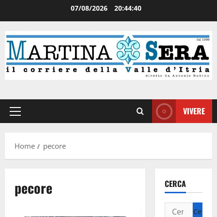
07/08/2026
20:44:41
VIVERE
Home
pecore
pecore
CERCA