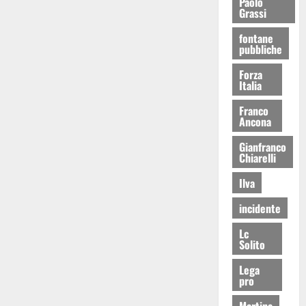
Paolo
Grassi
fontane
pubbliche
Forza
Italia
Franco
Ancona
Gianfranco
Chiarelli
Ilva
incidente
Lc
Solito
Lega
pro
Martina