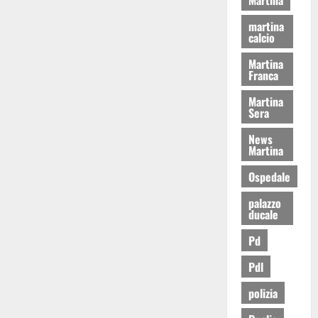
martina
calcio
Martina
Franca
Martina
Sera
News
Martina
Ospedale
palazzo
ducale
Pd
Pdl
polizia