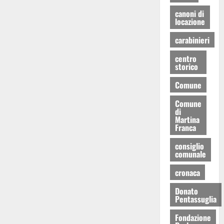
canoni di
locazione
carabinieri
centro
storico
Comune
Comune
di
Martina
Franca
consiglio
comunale
cronaca
Donato
Pentassuglia
Fondazione