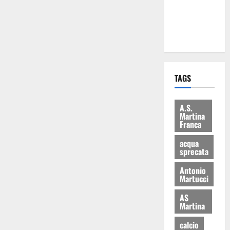
ai 15 nuovi
Fucilieri
dell’Aria
TAGS
A.S.
Martina
Franca
acqua
sprecata
Antonio
Martucci
AS
Martina
calcio