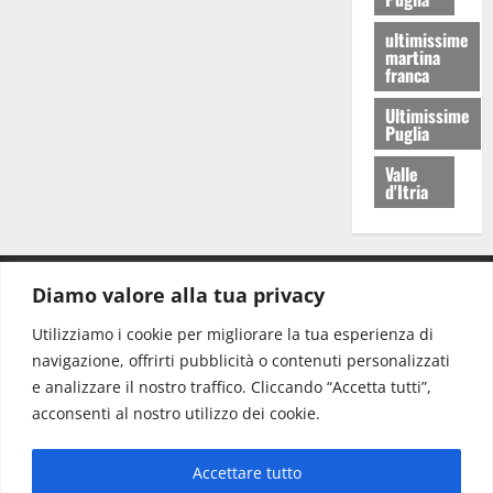
ultimissime
martina
franca
Ultimissime
Puglia
Valle
d'Itria
Diamo valore alla tua privacy
CONTATTI.
Utilizziamo i cookie per migliorare la tua esperienza di
navigazione, offrirti pubblicità o contenuti personalizzati
Redazione:
redazione@www.martinasera.it
e analizzare il nostro traffico. Cliccando “Accetta tutti”,
Direttore:
direttore@www.martinasera.it
acconsenti al nostro utilizzo dei cookie.
Info & Commerciale:
info@www.martinasera.it
Accettare tutto