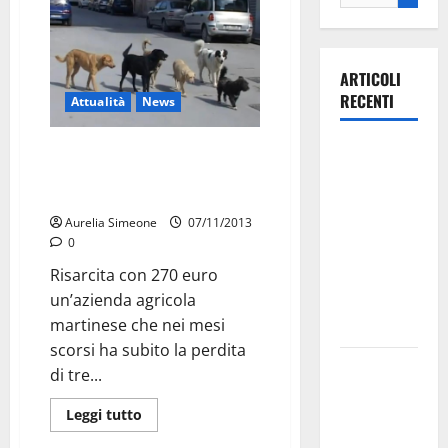
ARTICOLI
RECENTI
Attualità
News
Ospedale di
Randagi e indennizzi:
responsabilità divise fra
Martina
Comune e Regione
Franca,
Aurelia Simeone
07/11/2013
Forza Italia
0
annuncia la
Risarcita con 270 euro
protesta:
un’azienda agricola
sit-in lunedì
martinese che nei mesi
10 agosto
scorsi ha subito la perdita
Il Comune
di tre...
di Martina
Leggi tutto
Franca
pubblica il