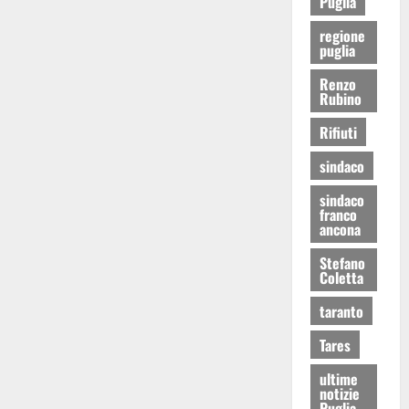
Puglia
regione
puglia
Renzo
Rubino
Rifiuti
sindaco
sindaco
franco
ancona
Stefano
Coletta
taranto
Tares
ultime
notizie
Puglia