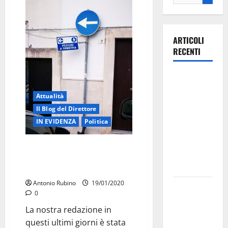
ARTICOLI
RECENTI
Ospedale di
Martina
Attualità
Franca,
Il Blog del Direttore
Forza Italia
IN EVIDENZA
Politica
annuncia la
protesta:
A Martina, acquistare o affittare
sit-in lunedì
un locale con passo carrabile
10 agosto
costa meno del parcheggio
Antonio Rubino
19/01/2020
Il Comune
0
di Martina
La nostra redazione in
Franca
questi ultimi giorni è stata
pubblica il