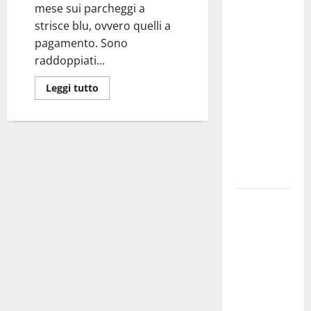
Martina
mese sui parcheggi a
Franca
strisce blu, ovvero quelli a
investe
pagamento. Sono
sulle
raddoppiati...
famiglie: in
arrivo tre
Leggi tutto
seminari
dedicati ad
adolescenti,
genitori ed
empatia
Aeronautica
Militare, al
16° Stormo
di Martina
Franca
consegnati
i Baschi Blu