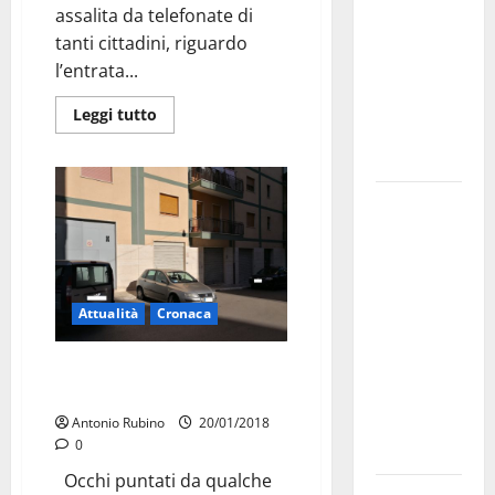
assalita da telefonate di
bando
tanti cittadini, riguardo
alloggi ERP
l’entrata...
2026:
domande
Leggi tutto
dal 26
agosto
La gara
ciclistica
dei Giochi
attraversa
Martina
Attualità
Cronaca
Franca:
ecco le
Scandalo passi carrabili a
Martina
strade
interessate
Antonio Rubino
20/01/2018
0
e gli orari
Occhi puntati da qualche