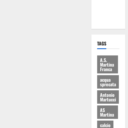
ai 15 nuovi
Fucilieri
dell’Aria
TAGS
A.S.
Martina
Franca
acqua
sprecata
Antonio
Martucci
AS
Martina
calcio