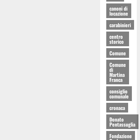
canoni di
locazione
carabinieri
centro
storico
Comune
Comune
di
Martina
Franca
consiglio
comunale
cronaca
Donato
Pentassuglia
Fondazione