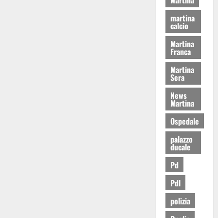
martina
calcio
Martina
Franca
Martina
Sera
News
Martina
Ospedale
palazzo
ducale
Pd
Pdl
polizia