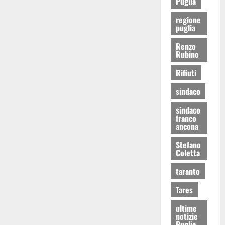
Puglia
regione
puglia
Renzo
Rubino
Rifiuti
sindaco
sindaco
franco
ancona
Stefano
Coletta
taranto
Tares
ultime
notizie
Puglia