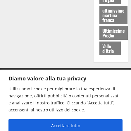
ultimissime
martina
franca
Ultimissime
Puglia
Valle
d'Itria
Diamo valore alla tua privacy
CONTATTI.
Utilizziamo i cookie per migliorare la tua esperienza di
navigazione, offrirti pubblicità o contenuti personalizzati
Redazione:
redazione@www.martinasera.it
e analizzare il nostro traffico. Cliccando “Accetta tutti”,
Direttore:
direttore@www.martinasera.it
acconsenti al nostro utilizzo dei cookie.
Info & Commerciale:
info@www.martinasera.it
Accettare tutto