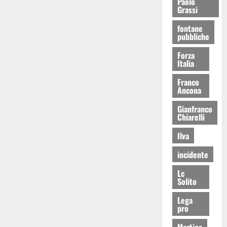
Paolo
Grassi
fontane
pubbliche
Forza
Italia
Franco
Ancona
Gianfranco
Chiarelli
Ilva
incidente
Lc
Solito
Lega
pro
Martina