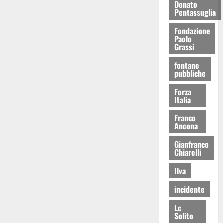
Donato
Pentassuglia
Fondazione
Paolo
Grassi
fontane
pubbliche
Forza
Italia
Franco
Ancona
Gianfranco
Chiarelli
Ilva
incidente
Lc
Solito