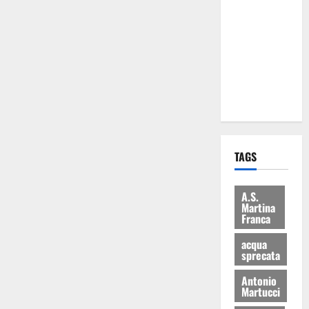
Martina
Franca: Il
sindaco non
ha fatto le
scuse alla
Lillo
TAGS
A.S.
Martina
Franca
acqua
sprecata
Antonio
Martucci