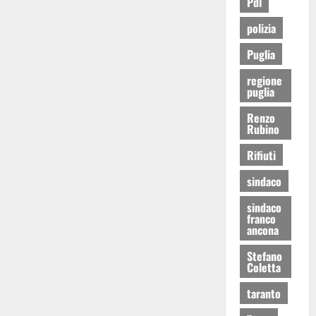
Pdl
polizia
Puglia
regione
puglia
Renzo
Rubino
Rifiuti
sindaco
sindaco
franco
ancona
Stefano
Coletta
taranto