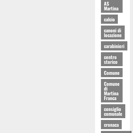
AS
Martina
calcio
canoni di
locazione
carabinieri
centro
storico
Comune
Comune
di
Martina
Franca
consiglio
comunale
cronaca