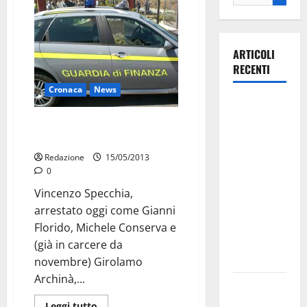
ARTICOLI
RECENTI
Cronaca
News
La gara
ciclistica
Arresto Florido: sospeso
dei Giochi
segretario Comune di Lecce
attraversa
Redazione
15/05/2013
Martina
0
Franca:
Vincenzo Specchia,
ecco le
arrestato oggi come Gianni
strade
Florido, Michele Conserva e
interessate
(già in carcere da
e gli orari
novembre) Girolamo
Archinà,...
Martina
Franca
Leggi tutto