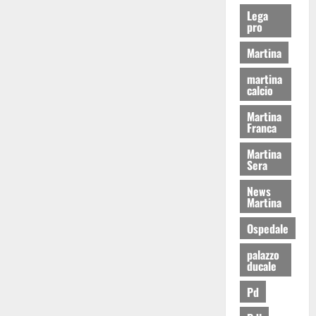
Lega
pro
Martina
martina
calcio
Martina
Franca
Martina
Sera
News
Martina
Ospedale
palazzo
ducale
Pd