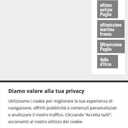
ultime
notizie
Puglia
ultimissime
martina
franca
Ultimissime
Puglia
Valle
d'Itria
Diamo valore alla tua privacy
CONTATTI.
Utilizziamo i cookie per migliorare la tua esperienza di
navigazione, offrirti pubblicità o contenuti personalizzati
Redazione:
redazione@www.martinasera.it
e analizzare il nostro traffico. Cliccando “Accetta tutti”,
Direttore:
direttore@www.martinasera.it
acconsenti al nostro utilizzo dei cookie.
Info & Commerciale:
info@www.martinasera.it