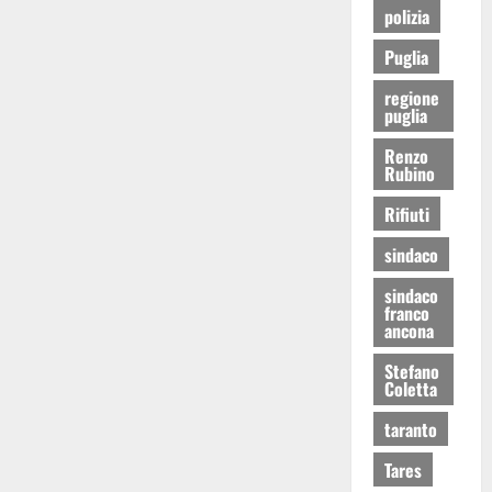
polizia
Puglia
regione
puglia
Renzo
Rubino
Rifiuti
sindaco
sindaco
franco
ancona
Stefano
Coletta
taranto
Tares