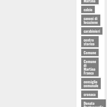
Martina
calcio
canoni di
locazione
carabinieri
centro
storico
Comune
Comune
di
Martina
Franca
consiglio
comunale
cronaca
Donato
Pentassuglia