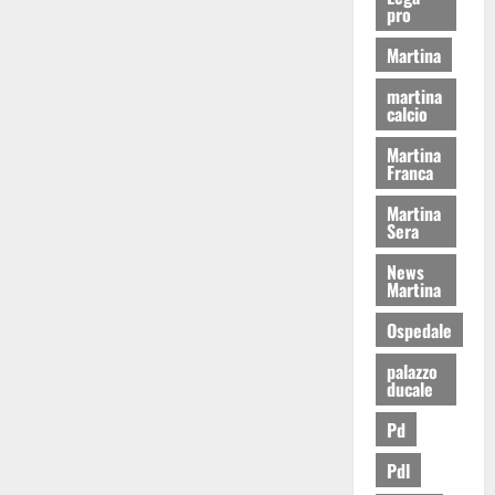
pro
Martina
martina
calcio
Martina
Franca
Martina
Sera
News
Martina
Ospedale
palazzo
ducale
Pd
Pdl