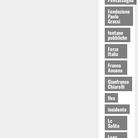
Fondazione
Paolo
Grassi
fontane
pubbliche
Forza
Italia
Franco
Ancona
Gianfranco
Chiarelli
Ilva
incidente
Lc
Solito
Lega