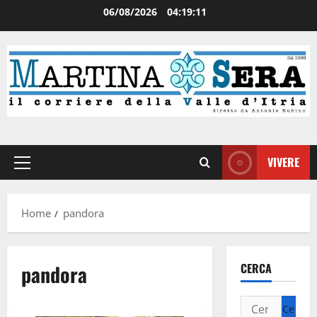
06/08/2026
04:19:11
VIVERE
Home
pandora
pandora
CERCA