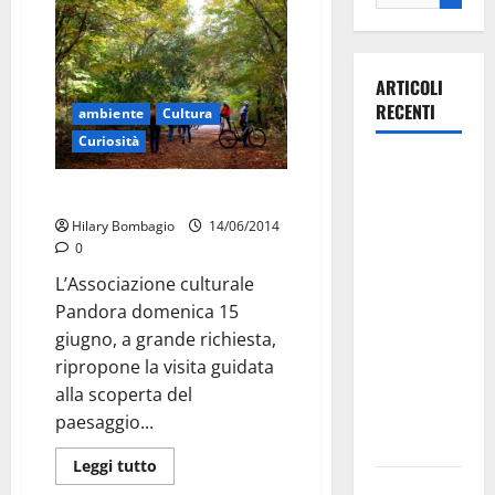
ARTICOLI
RECENTI
ambiente
Cultura
Curiosità
Martina
Franca
Domani escursione in Murgia
investe
Hilary Bombagio
14/06/2014
sulle
0
famiglie: in
L’Associazione culturale
arrivo tre
Pandora domenica 15
seminari
giugno, a grande richiesta,
dedicati ad
ripropone la visita guidata
adolescenti,
alla scoperta del
genitori ed
paesaggio...
empatia
Leggi tutto
Aeronautica