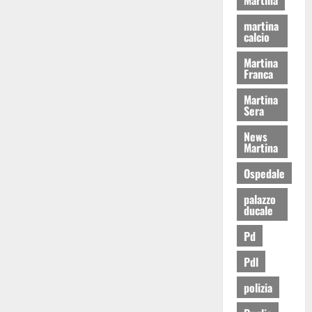
martina
calcio
Martina
Franca
Martina
Sera
News
Martina
Ospedale
palazzo
ducale
Pd
Pdl
polizia