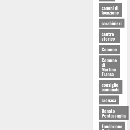
canoni di
locazione
carabinieri
centro
storico
Comune
Comune
di
Martina
Franca
consiglio
comunale
cronaca
Donato
Pentassuglia
Fondazione