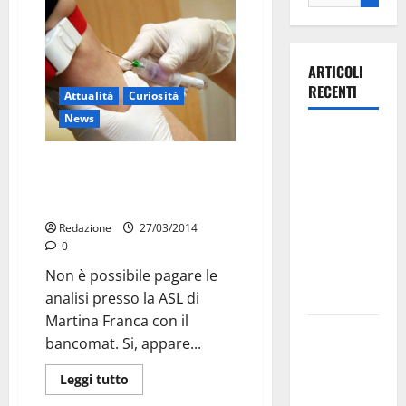
ARTICOLI
RECENTI
Attualità
Curiosità
News
Ospedale di
Martina
Pagare le analisi con il
Franca,
bancomat? A Martina non è
possibile
Forza Italia
annuncia la
Redazione
27/03/2014
0
protesta:
sit-in lunedì
Non è possibile pagare le
10 agosto
analisi presso la ASL di
Martina Franca con il
Il Comune
bancomat. Si, appare...
di Martina
Franca
Leggi tutto
pubblica il