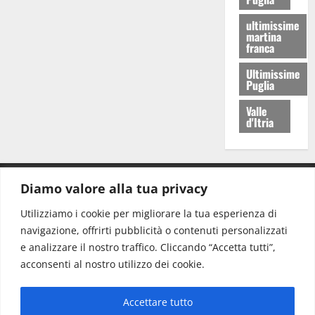
ultimissime
martina
franca
Ultimissime
Puglia
Valle
d'Itria
Diamo valore alla tua privacy
CONTATTI.
Utilizziamo i cookie per migliorare la tua esperienza di
navigazione, offrirti pubblicità o contenuti personalizzati
Redazione:
redazione@www.martinasera.it
e analizzare il nostro traffico. Cliccando “Accetta tutti”,
Direttore:
direttore@www.martinasera.it
acconsenti al nostro utilizzo dei cookie.
Info & Commerciale:
info@www.martinasera.it
Accettare tutto