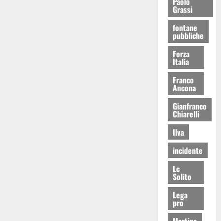
Paolo
Grassi
fontane
pubbliche
Forza
Italia
Franco
Ancona
Gianfranco
Chiarelli
Ilva
incidente
Lc
Solito
Lega
pro
Martina