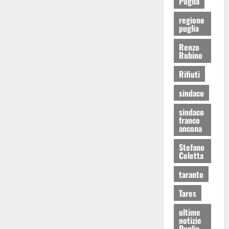
Puglia
regione
puglia
Renzo
Rubino
Rifiuti
sindaco
sindaco
franco
ancona
Stefano
Coletta
taranto
Tares
ultime
notizie
Puglia