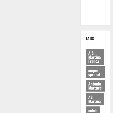
ai 15 nuovi
Fucilieri
dell’Aria
TAGS
A.S.
Martina
Franca
acqua
sprecata
Antonio
Martucci
AS
Martina
calcio