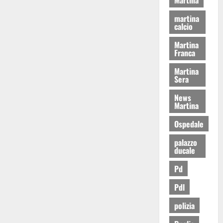
martina
calcio
Martina
Franca
Martina
Sera
News
Martina
Ospedale
palazzo
ducale
Pd
Pdl
polizia