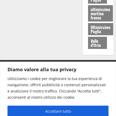
ultimissime
martina
franca
Ultimissime
Puglia
Valle
d'Itria
Diamo valore alla tua privacy
CONTATTI.
Utilizziamo i cookie per migliorare la tua esperienza di
navigazione, offrirti pubblicità o contenuti personalizzati
Redazione:
redazione@www.martinasera.it
e analizzare il nostro traffico. Cliccando “Accetta tutti”,
Direttore:
direttore@www.martinasera.it
acconsenti al nostro utilizzo dei cookie.
Info & Commerciale:
info@www.martinasera.it
Accettare tutto