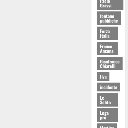
Paolo
Grassi
fontane
pubbliche
Forza
Italia
Franco
Ancona
Gianfranco
Chiarelli
Ilva
incidente
Lc
Solito
Lega
pro
Martina