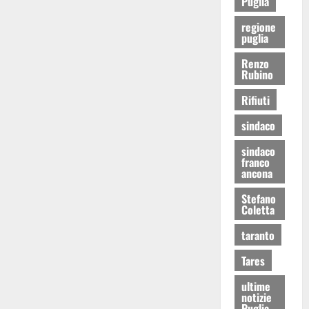
Puglia
regione
puglia
Renzo
Rubino
Rifiuti
sindaco
sindaco
franco
ancona
Stefano
Coletta
taranto
Tares
ultime
notizie
Puglia