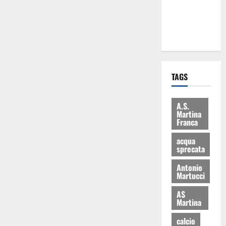
ai 15 nuovi
Fucilieri
dell’Aria
TAGS
A.S.
Martina
Franca
acqua
sprecata
Antonio
Martucci
AS
Martina
calcio