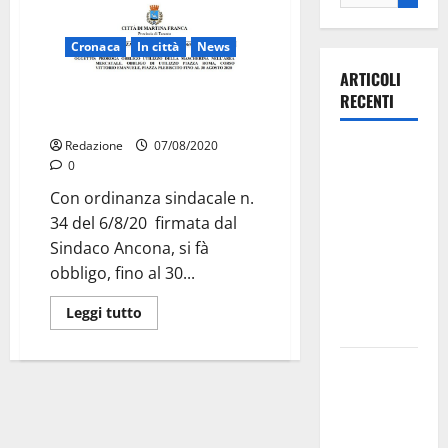
Cronaca
In città
News
ARTICOLI
Obbligo di mascherine nelle
RECENTI
strade principale della città
Redazione
07/08/2020
Ospedale di
0
Martina
Con ordinanza sindacale n.
Franca,
34 del 6/8/20 firmata dal
Forza Italia
Sindaco Ancona, si fà
annuncia la
obbligo, fino al 30...
protesta:
sit-in lunedì
Leggi tutto
10 agosto
Il Comune
di Martina
Franca
pubblica il