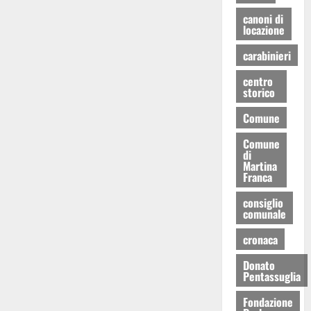
canoni di
locazione
carabinieri
centro
storico
Comune
Comune
di
Martina
Franca
consiglio
comunale
cronaca
Donato
Pentassuglia
Fondazione