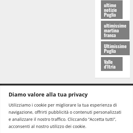
ultime
notizie
Puglia
ultimissime
martina
franca
Ultimissime
Puglia
Valle
d'Itria
Diamo valore alla tua privacy
CONTATTI.
Utilizziamo i cookie per migliorare la tua esperienza di
navigazione, offrirti pubblicità o contenuti personalizzati
Redazione:
redazione@www.martinasera.it
e analizzare il nostro traffico. Cliccando “Accetta tutti”,
Direttore:
direttore@www.martinasera.it
acconsenti al nostro utilizzo dei cookie.
Info & Commerciale:
info@www.martinasera.it