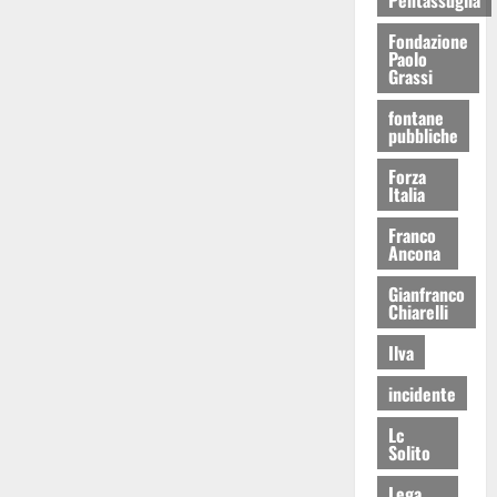
Fondazione
Paolo
Grassi
fontane
pubbliche
Forza
Italia
Franco
Ancona
Gianfranco
Chiarelli
Ilva
incidente
Lc
Solito
Lega