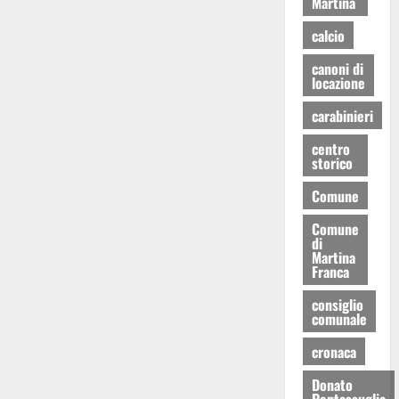
Martina
calcio
canoni di
locazione
carabinieri
centro
storico
Comune
Comune
di
Martina
Franca
consiglio
comunale
cronaca
Donato
Pentassuglia