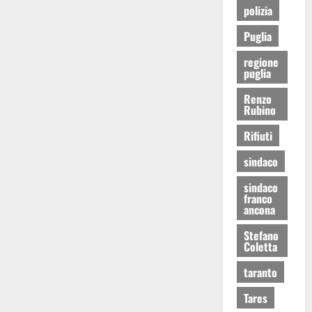
polizia
Puglia
regione
puglia
Renzo
Rubino
Rifiuti
sindaco
sindaco
franco
ancona
Stefano
Coletta
taranto
Tares