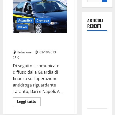
ARTICOLI
Attualità
Cronaca
RECENTI
News
Martina
Operazione antidroga: i 20 in
Franca
manette
investe
Redazione
03/10/2013
0
sulle
famiglie: in
Di seguito il comunicato
arrivo tre
diffuso dalla Guardia di
seminari
finanza sull’operazione
dedicati ad
antidroga riguardante
adolescenti,
Taranto, Bari e Napoli. A...
genitori ed
Leggi tutto
empatia
Aeronautica