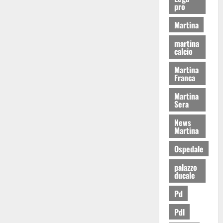
pro
Martina
martina
calcio
Martina
Franca
Martina
Sera
News
Martina
Ospedale
palazzo
ducale
Pd
Pdl