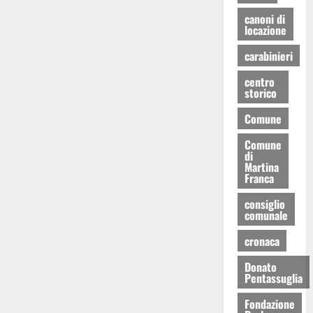
canoni di
locazione
carabinieri
centro
storico
Comune
Comune
di
Martina
Franca
consiglio
comunale
cronaca
Donato
Pentassuglia
Fondazione