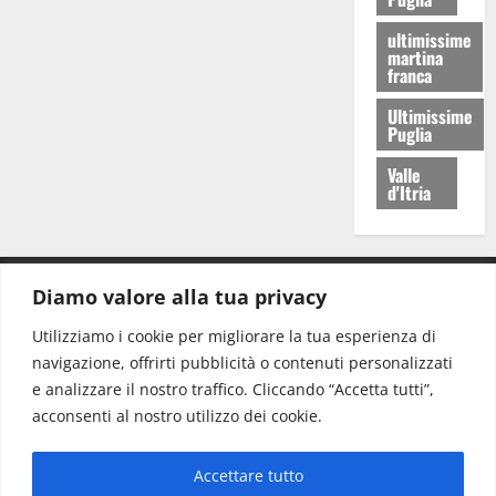
ultimissime
martina
franca
Ultimissime
Puglia
Valle
d'Itria
Diamo valore alla tua privacy
CONTATTI.
Utilizziamo i cookie per migliorare la tua esperienza di
navigazione, offrirti pubblicità o contenuti personalizzati
Redazione:
redazione@www.martinasera.it
e analizzare il nostro traffico. Cliccando “Accetta tutti”,
Direttore:
direttore@www.martinasera.it
acconsenti al nostro utilizzo dei cookie.
Info & Commerciale:
info@www.martinasera.it
Accettare tutto