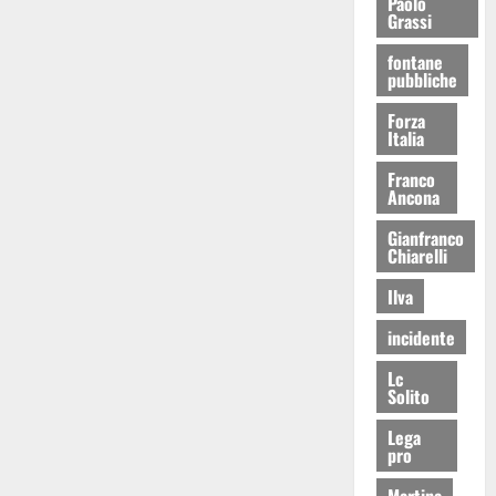
Paolo
Grassi
fontane
pubbliche
Forza
Italia
Franco
Ancona
Gianfranco
Chiarelli
Ilva
incidente
Lc
Solito
Lega
pro
Martina