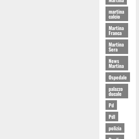
martina
calcio
Martina
Franca
Martina
Sera
News
Martina
Ospedale
palazzo
ducale
Pd
Pdl
polizia