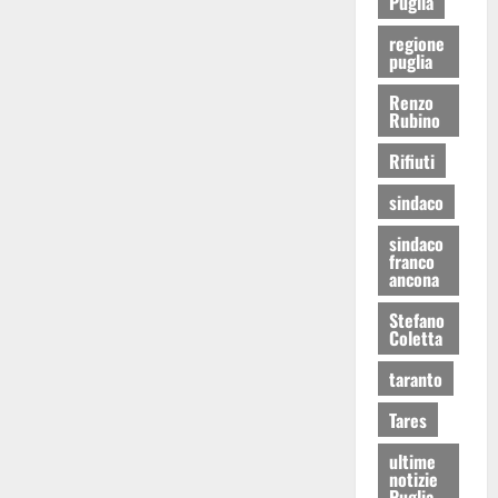
Puglia
regione
puglia
Renzo
Rubino
Rifiuti
sindaco
sindaco
franco
ancona
Stefano
Coletta
taranto
Tares
ultime
notizie
Puglia