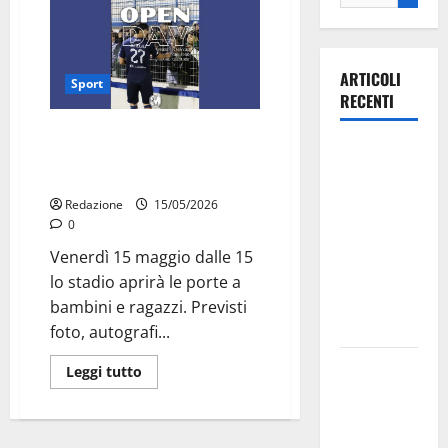
ARTICOLI
Sport
RECENTI
Open Day al Tursi: allenamento
Ospedale di
aperto e incontro con i tifosi
Martina
prima della finale
Franca,
Redazione
15/05/2026
Forza Italia
0
annuncia la
Venerdì 15 maggio dalle 15
protesta:
lo stadio aprirà le porte a
sit-in lunedì
bambini e ragazzi. Previsti
10 agosto
foto, autografi...
Il Comune
Leggi tutto
di Martina
Franca
pubblica il