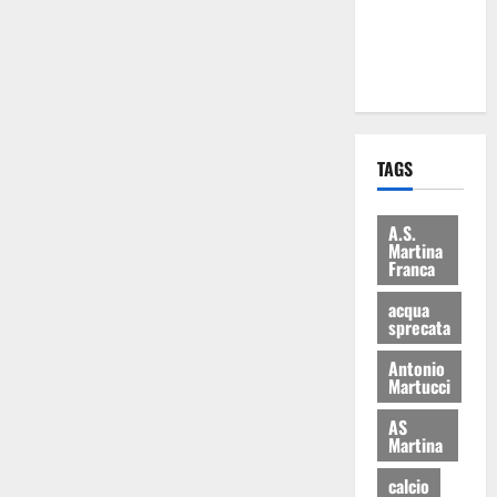
ai 15 nuovi
Fucilieri
dell’Aria
TAGS
A.S.
Martina
Franca
acqua
sprecata
Antonio
Martucci
AS
Martina
calcio