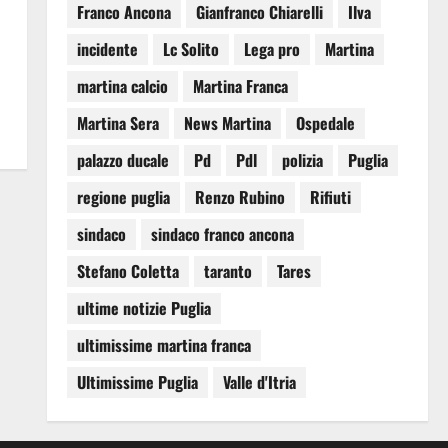
Franco Ancona
Gianfranco Chiarelli
Ilva
incidente
Lc Solito
Lega pro
Martina
martina calcio
Martina Franca
Martina Sera
News Martina
Ospedale
palazzo ducale
Pd
Pdl
polizia
Puglia
regione puglia
Renzo Rubino
Rifiuti
sindaco
sindaco franco ancona
Stefano Coletta
taranto
Tares
ultime notizie Puglia
ultimissime martina franca
Ultimissime Puglia
Valle d'Itria