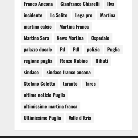
Franco Ancona
Gianfranco Chiarelli
Ilva
incidente
Lc Solito
Lega pro
Martina
martina calcio
Martina Franca
Martina Sera
News Martina
Ospedale
palazzo ducale
Pd
Pdl
polizia
Puglia
regione puglia
Renzo Rubino
Rifiuti
sindaco
sindaco franco ancona
Stefano Coletta
taranto
Tares
ultime notizie Puglia
ultimissime martina franca
Ultimissime Puglia
Valle d'Itria