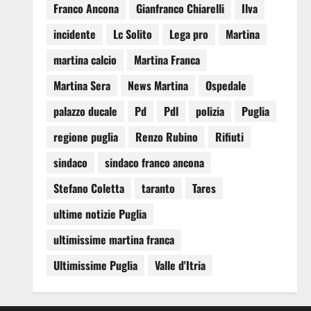
Franco Ancona
Gianfranco Chiarelli
Ilva
incidente
Lc Solito
Lega pro
Martina
martina calcio
Martina Franca
Martina Sera
News Martina
Ospedale
palazzo ducale
Pd
Pdl
polizia
Puglia
regione puglia
Renzo Rubino
Rifiuti
sindaco
sindaco franco ancona
Stefano Coletta
taranto
Tares
ultime notizie Puglia
ultimissime martina franca
Ultimissime Puglia
Valle d'Itria