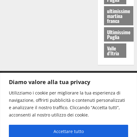
ultimissime
martina
franca
Ultimissime
Puglia
Valle
d'Itria
Diamo valore alla tua privacy
CONTATTI.
Utilizziamo i cookie per migliorare la tua esperienza di
navigazione, offrirti pubblicità o contenuti personalizzati
Redazione:
redazione@www.martinasera.it
e analizzare il nostro traffico. Cliccando “Accetta tutti”,
Direttore:
direttore@www.martinasera.it
acconsenti al nostro utilizzo dei cookie.
Info & Commerciale:
info@www.martinasera.it
Accettare tutto