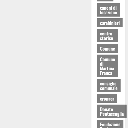
canoni di
locazione
carabinieri
centro
storico
Comune
Comune
di
Martina
Franca
consiglio
comunale
cronaca
Donato
Pentassuglia
Fondazione