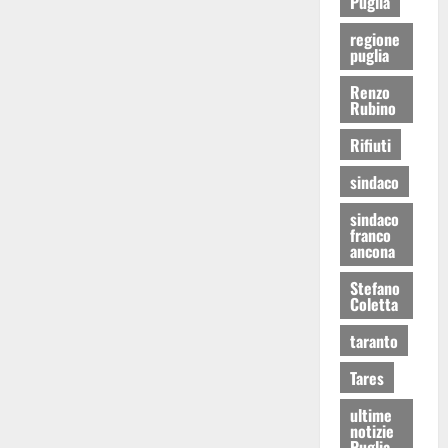
Puglia
regione
puglia
Renzo
Rubino
Rifiuti
sindaco
sindaco
franco
ancona
Stefano
Coletta
taranto
Tares
ultime
notizie
Puglia