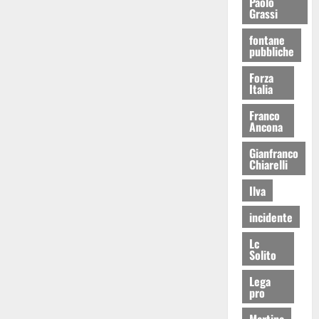
Paolo
Grassi
fontane
pubbliche
Forza
Italia
Franco
Ancona
Gianfranco
Chiarelli
Ilva
incidente
Lc
Solito
Lega
pro
Martina