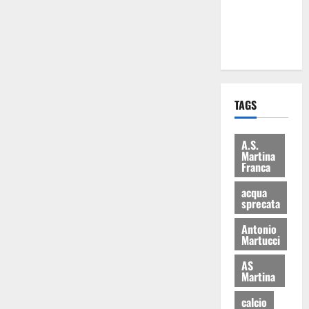
ai 15 nuovi
Fucilieri
dell’Aria
TAGS
A.S.
Martina
Franca
acqua
sprecata
Antonio
Martucci
AS
Martina
calcio