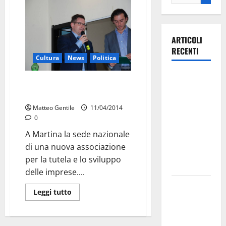
ARTICOLI
RECENTI
Cultura
News
Politica
Ospedale di
Un’associazione nazionale per
Martina
tutelare le imprese
Franca,
Matteo Gentile
11/04/2014
Forza Italia
0
annuncia la
A Martina la sede nazionale
protesta:
di una nuova associazione
sit-in lunedì
per la tutela e lo sviluppo
10 agosto
delle imprese....
Il Comune
Leggi tutto
di Martina
Franca
pubblica il