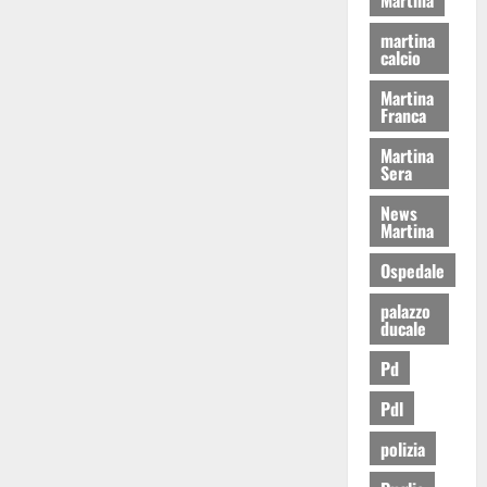
martina
calcio
Martina
Franca
Martina
Sera
News
Martina
Ospedale
palazzo
ducale
Pd
Pdl
polizia