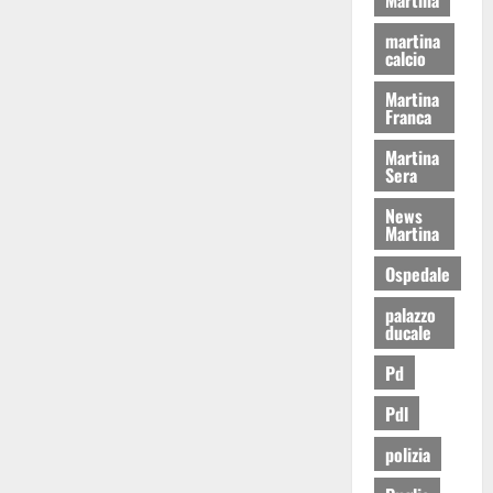
martina
calcio
Martina
Franca
Martina
Sera
News
Martina
Ospedale
palazzo
ducale
Pd
Pdl
polizia