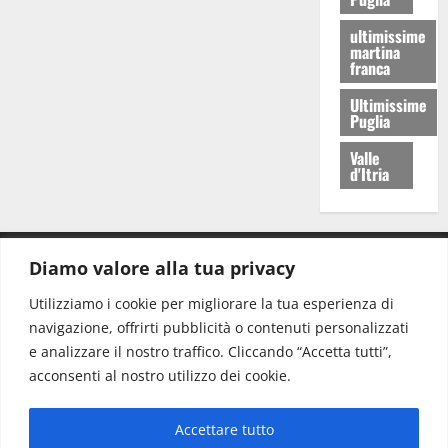
ultimissime
martina
franca
Ultimissime
Puglia
Valle
d'Itria
Diamo valore alla tua privacy
CONTATTI.
Utilizziamo i cookie per migliorare la tua esperienza di
navigazione, offrirti pubblicità o contenuti personalizzati
Redazione:
redazione@www.martinasera.it
e analizzare il nostro traffico. Cliccando “Accetta tutti”,
Direttore:
direttore@www.martinasera.it
acconsenti al nostro utilizzo dei cookie.
Info & Commerciale:
info@www.martinasera.it
Accettare tutto