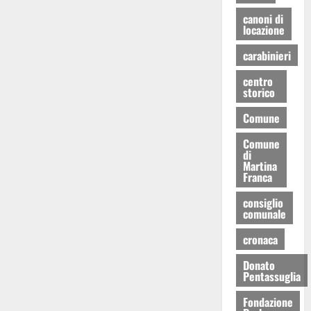
canoni di
locazione
carabinieri
centro
storico
Comune
Comune
di
Martina
Franca
consiglio
comunale
cronaca
Donato
Pentassuglia
Fondazione