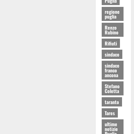
Puglia
regione
puglia
Renzo
Rubino
Rifiuti
sindaco
sindaco
franco
ancona
Stefano
Coletta
taranto
Tares
ultime
notizie
Puglia