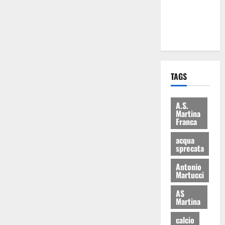
ai 15 nuovi
Fucilieri
dell’Aria
TAGS
A.S.
Martina
Franca
acqua
sprecata
Antonio
Martucci
AS
Martina
calcio