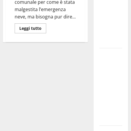
comunale per come è stata
bando
malgestita l’emergenza
alloggi ERP
neve, ma bisogna pur dire...
2026:
domande
Leggi tutto
dal 26
agosto
La gara
ciclistica
dei Giochi
attraversa
Martina
Franca:
ecco le
strade
interessate
e gli orari