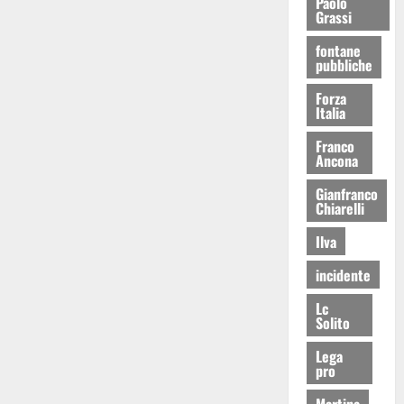
Paolo
Grassi
fontane
pubbliche
Forza
Italia
Franco
Ancona
Gianfranco
Chiarelli
Ilva
incidente
Lc
Solito
Lega
pro
Martina