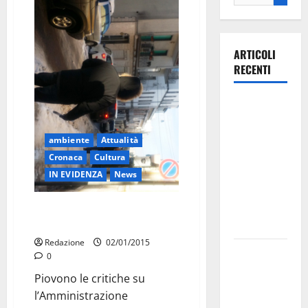
ARTICOLI
RECENTI
Ospedale di
Martina
Franca,
ambiente
Attualità
Forza Italia
Cronaca
Cultura
annuncia la
IN EVIDENZA
News
protesta:
sit-in lunedì
Pioggia di critiche, ma non
servono a far sciogliere la neve
10 agosto
Redazione
02/01/2015
Il Comune
0
di Martina
Piovono le critiche su
Franca
l’Amministrazione
pubblica il