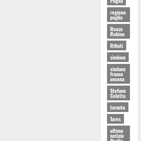
Puglia
regione
puglia
Renzo
Rubino
Rifiuti
sindaco
sindaco
franco
ancona
Stefano
Coletta
taranto
Tares
ultime
notizie
Puglia