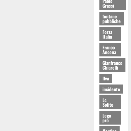
Paolo
Grassi
fontane
pubbliche
Forza
Italia
Franco
Ancona
Gianfranco
Chiarelli
Ilva
incidente
Lc
Solito
Lega
pro
Martina