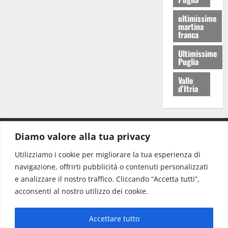
ultimissime
martina
franca
Ultimissime
Puglia
Valle
d'Itria
Diamo valore alla tua privacy
CONTATTI.
Utilizziamo i cookie per migliorare la tua esperienza di
navigazione, offrirti pubblicità o contenuti personalizzati
Redazione:
redazione@www.martinasera.it
e analizzare il nostro traffico. Cliccando “Accetta tutti”,
Direttore:
direttore@www.martinasera.it
acconsenti al nostro utilizzo dei cookie.
Info & Commerciale:
info@www.martinasera.it
Accettare tutto