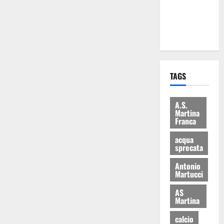
ai 15 nuovi
Fucilieri
dell’Aria
TAGS
A.S.
Martina
Franca
acqua
sprecata
Antonio
Martucci
AS
Martina
calcio