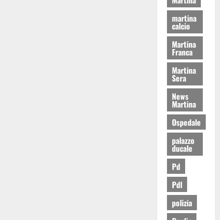
martina
calcio
Martina
Franca
Martina
Sera
News
Martina
Ospedale
palazzo
ducale
Pd
Pdl
polizia