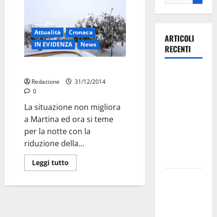
Attualità
Cronaca
ARTICOLI
IN EVIDENZA
News
RECENTI
Emergenza neve, a rallentatore
Ospedale di
Redazione
31/12/2014
Martina
0
Franca,
La situazione non migliora
Forza Italia
a Martina ed ora si teme
annuncia la
per la notte con la
protesta:
riduzione della...
sit-in lunedì
10 agosto
Leggi tutto
Il Comune
di Martina
Franca
pubblica il