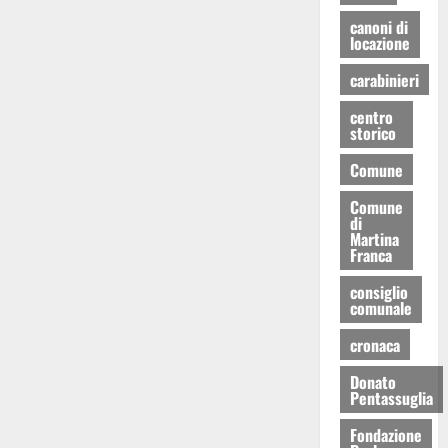
canoni di
locazione
carabinieri
centro
storico
Comune
Comune
di
Martina
Franca
consiglio
comunale
cronaca
Donato
Pentassuglia
Fondazione