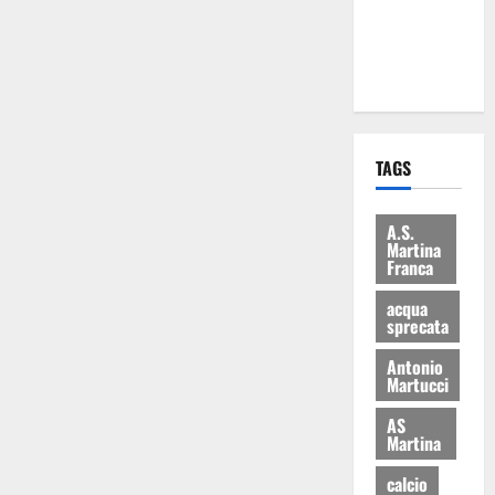
ai 15 nuovi
Fucilieri
dell’Aria
TAGS
A.S.
Martina
Franca
acqua
sprecata
Antonio
Martucci
AS
Martina
calcio