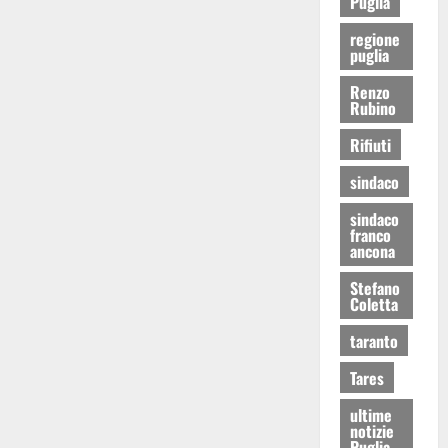
Puglia
regione
puglia
Renzo
Rubino
Rifiuti
sindaco
sindaco
franco
ancona
Stefano
Coletta
taranto
Tares
ultime
notizie
Puglia