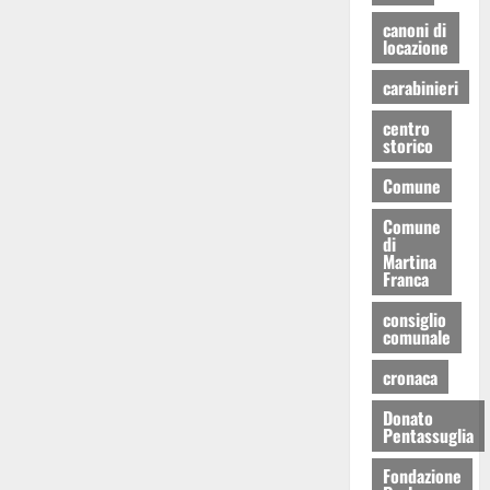
canoni di
locazione
carabinieri
centro
storico
Comune
Comune
di
Martina
Franca
consiglio
comunale
cronaca
Donato
Pentassuglia
Fondazione