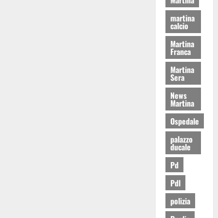
martina
calcio
Martina
Franca
Martina
Sera
News
Martina
Ospedale
palazzo
ducale
Pd
Pdl
polizia