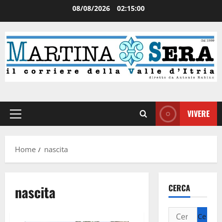
08/08/2026
02:15:01
VIVERE
Home
nascita
nascita
CERCA