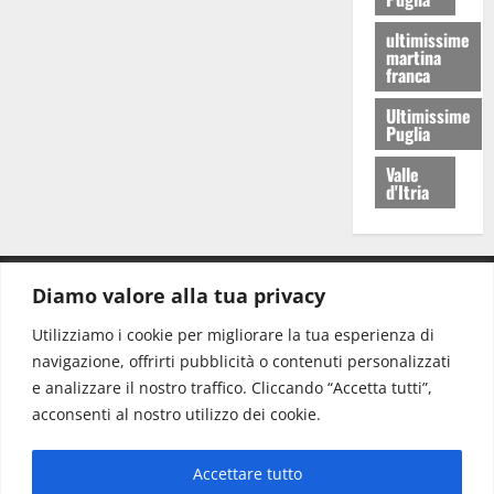
ultimissime
martina
franca
Ultimissime
Puglia
Valle
d'Itria
Diamo valore alla tua privacy
CONTATTI.
Utilizziamo i cookie per migliorare la tua esperienza di
navigazione, offrirti pubblicità o contenuti personalizzati
Redazione:
redazione@www.martinasera.it
e analizzare il nostro traffico. Cliccando “Accetta tutti”,
Direttore:
direttore@www.martinasera.it
acconsenti al nostro utilizzo dei cookie.
Info & Commerciale:
info@www.martinasera.it
Accettare tutto