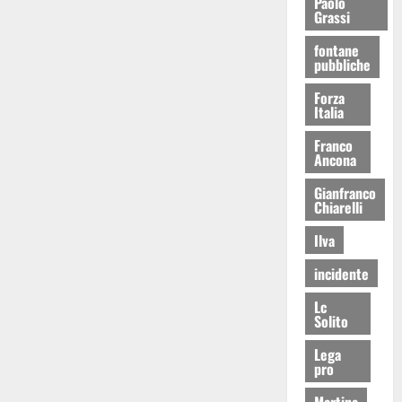
Paolo
Grassi
fontane
pubbliche
Forza
Italia
Franco
Ancona
Gianfranco
Chiarelli
Ilva
incidente
Lc
Solito
Lega
pro
Martina