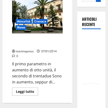
ARTICOLI
Attualità
Cronaca
RECENTI
News
Ospedale di
Più nascite e più decessi a
Martina
Martina
Franca,
martinapress
07/01/2014
Forza Italia
0
annuncia la
Il primo parametro in
protesta:
aumento di otto unità, il
sit-in lunedì
secondo di trentadue Sono
10 agosto
in aumento, seppur di...
Il Comune
Leggi tutto
di Martina
Franca
pubblica il