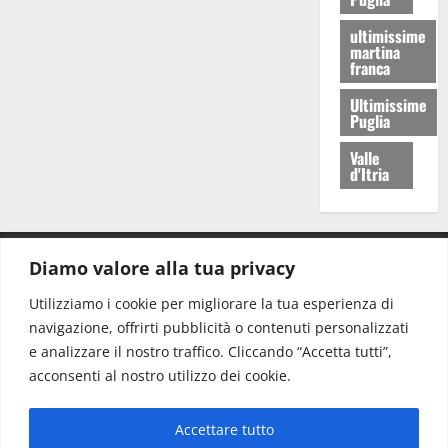
ultimissime
martina
franca
Ultimissime
Puglia
Valle
d'Itria
Diamo valore alla tua privacy
CONTATTI.
Utilizziamo i cookie per migliorare la tua esperienza di
navigazione, offrirti pubblicità o contenuti personalizzati
Redazione:
redazione@www.martinasera.it
e analizzare il nostro traffico. Cliccando “Accetta tutti”,
Direttore:
direttore@www.martinasera.it
acconsenti al nostro utilizzo dei cookie.
Info & Commerciale:
info@www.martinasera.it
Accettare tutto