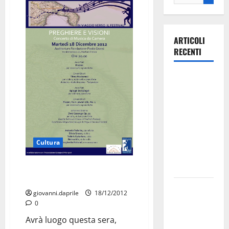
ARTICOLI
RECENTI
Ospedale di
Martina
Franca,
Forza Italia
annuncia la
protesta:
Cultura
sit-in lunedì
10 agosto
Musica da camera protagonista
alla Fondazione Paolo Grassi
Il Comune
giovanni.daprile
18/12/2012
di Martina
0
Franca
Avrà luogo questa sera,
pubblica il