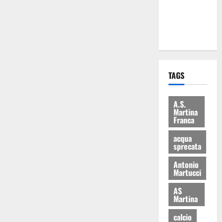
ai 15 nuovi
Fucilieri
dell’Aria
TAGS
A.S.
Martina
Franca
acqua
sprecata
Antonio
Martucci
AS
Martina
calcio