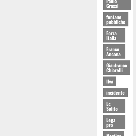
Paolo
Grassi
fontane
pubbliche
Forza
Italia
Franco
Ancona
Gianfranco
Chiarelli
Ilva
incidente
Lc
Solito
Lega
pro
Martina