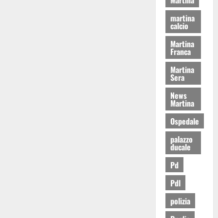
martina
calcio
Martina
Franca
Martina
Sera
News
Martina
Ospedale
palazzo
ducale
Pd
Pdl
polizia