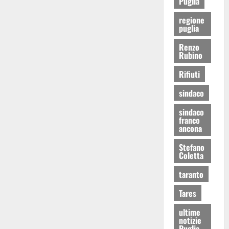
Puglia
regione
puglia
Renzo
Rubino
Rifiuti
sindaco
sindaco
franco
ancona
Stefano
Coletta
taranto
Tares
ultime
notizie
Puglia