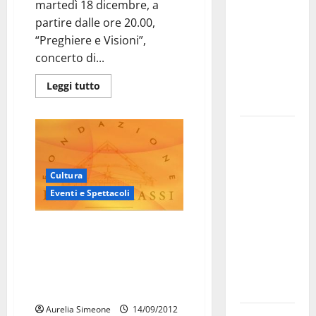
martedì 18 dicembre, a
bando
partire dalle ore 20.00,
alloggi ERP
“Preghiere e Visioni”,
2026:
concerto di...
domande
dal 26
Leggi tutto
agosto
La gara
ciclistica
dei Giochi
Cultura
attraversa
Eventi e Spettacoli
Martina
Franca:
Una MasterClass di Flauto e
ecco le
Musica da Camera in
strade
programma tra il 17 e il 19
interessate
settembre alla Fondazione
e gli orari
Paolo Grassi.
Aurelia Simeone
14/09/2012