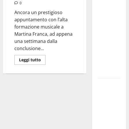
Martina
0
Franca
Ancora un prestigioso
investe
appuntamento con l’alta
sulle
formazione musicale a
famiglie: in
Martina Franca, ad appena
arrivo tre
una settimana dalla
seminari
conclusione...
dedicati ad
adolescenti,
Leggi tutto
genitori ed
empatia
Aeronautica
Militare, al
16° Stormo
di Martina
Franca
consegnati
i Baschi Blu