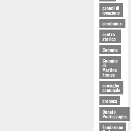
canoni di
locazione
carabinieri
centro
storico
Comune
Comune
di
Martina
Franca
consiglio
comunale
cronaca
Donato
Pentassuglia
Fondazione