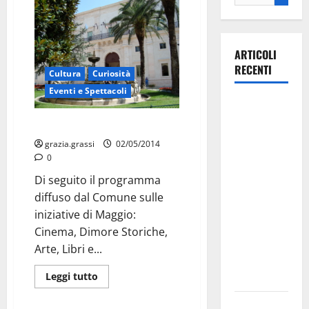
ARTICOLI
RECENTI
Cultura
Curiosità
Eventi e Spettacoli
Martina
Franca
Programma culturale di Maggio
investe
grazia.grassi
02/05/2014
sulle
0
famiglie: in
Di seguito il programma
arrivo tre
diffuso dal Comune sulle
seminari
iniziative di Maggio:
dedicati ad
Cinema, Dimore Storiche,
adolescenti,
Arte, Libri e...
genitori ed
empatia
Leggi tutto
Aeronautica