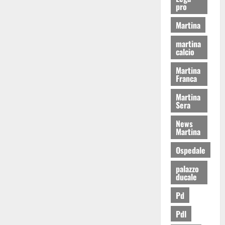
pro
Martina
martina
calcio
Martina
Franca
Martina
Sera
News
Martina
Ospedale
palazzo
ducale
Pd
Pdl