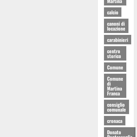
Martina
calcio
canoni di
locazione
carabinieri
centro
storico
Comune
Comune
di
Martina
Franca
consiglio
comunale
cronaca
Donato
Pentassuglia