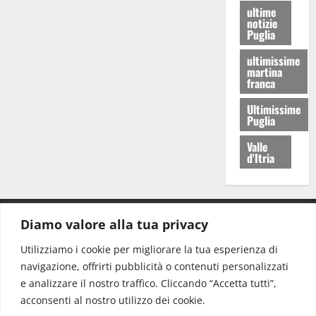
ultime
notizie
Puglia
ultimissime
martina
franca
Ultimissime
Puglia
Valle
d'Itria
Diamo valore alla tua privacy
CONTATTI.
Utilizziamo i cookie per migliorare la tua esperienza di
navigazione, offrirti pubblicità o contenuti personalizzati
Redazione:
redazione@www.martinasera.it
e analizzare il nostro traffico. Cliccando “Accetta tutti”,
Direttore:
direttore@www.martinasera.it
acconsenti al nostro utilizzo dei cookie.
Info & Commerciale:
info@www.martinasera.it