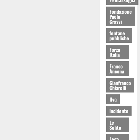
Fondazione
Paolo
Grassi
fontane
pubbliche
Forza
Italia
Franco
Ancona
Gianfranco
Chiarelli
Ilva
incidente
Lc
Solito
Lega