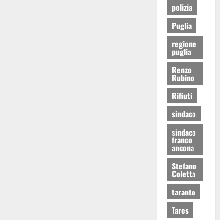
polizia
Puglia
regione
puglia
Renzo
Rubino
Rifiuti
sindaco
sindaco
franco
ancona
Stefano
Coletta
taranto
Tares