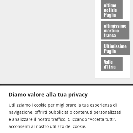
ultime
notizie
Puglia
ultimissime
martina
franca
Ultimissime
Puglia
Valle
d'Itria
Diamo valore alla tua privacy
CONTATTI.
Utilizziamo i cookie per migliorare la tua esperienza di
navigazione, offrirti pubblicità o contenuti personalizzati
Redazione:
redazione@www.martinasera.it
e analizzare il nostro traffico. Cliccando “Accetta tutti”,
Direttore:
direttore@www.martinasera.it
acconsenti al nostro utilizzo dei cookie.
Info & Commerciale:
info@www.martinasera.it