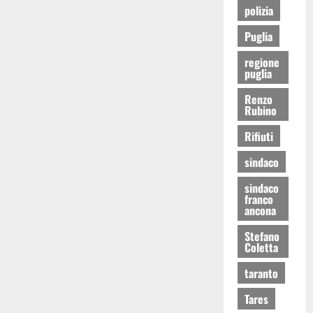
polizia
Puglia
regione
puglia
Renzo
Rubino
Rifiuti
sindaco
sindaco
franco
ancona
Stefano
Coletta
taranto
Tares