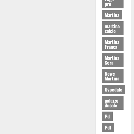
pro
Martina
martina
calcio
Martina
Franca
Martina
Sera
News
Martina
Ospedale
palazzo
ducale
Pd
Pdl