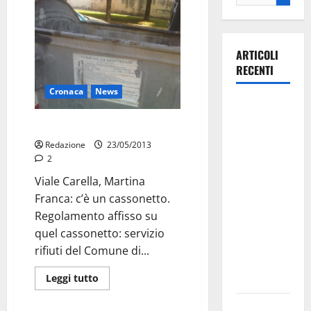
ARTICOLI
RECENTI
Cronaca
News
Martina
Franca
Il cassonetto sbaglia strada
investe
Redazione
23/05/2013
sulle
2
famiglie: in
Viale Carella, Martina
arrivo tre
Franca: c’è un cassonetto.
seminari
Regolamento affisso su
dedicati ad
quel cassonetto: servizio
adolescenti,
rifiuti del Comune di...
genitori ed
empatia
Leggi tutto
Aeronautica