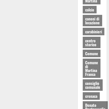
Martina
calcio
canoni di
locazione
carabinieri
centro
storico
Comune
Comune
di
Martina
Franca
consiglio
comunale
cronaca
Donato
Pentassuglia