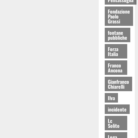
Fondazione
Paolo
Grassi
fontane
pubbliche
Forza
Italia
Franco
Ancona
Gianfranco
Chiarelli
Ilva
incidente
Lc
Solito
Lega