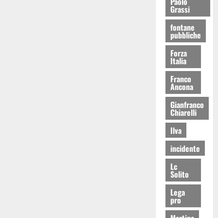
Paolo
Grassi
fontane
pubbliche
Forza
Italia
Franco
Ancona
Gianfranco
Chiarelli
Ilva
incidente
Lc
Solito
Lega
pro
Martina