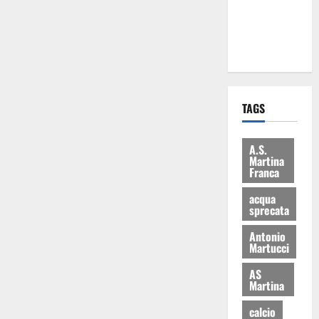
ai 15 nuovi
Fucilieri
dell’Aria
TAGS
A.S.
Martina
Franca
acqua
sprecata
Antonio
Martucci
AS
Martina
calcio