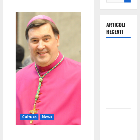
ARTICOLI
RECENTI
Ospedale di
Martina
Franca,
Forza Italia
annuncia la
protesta:
sit-in lunedì
10 agosto
Il Comune
Cultura
News
di Martina
Franca
Mons. Maniago per I dialoghi del
pubblica il
Giubileo lunedì 7 marzo