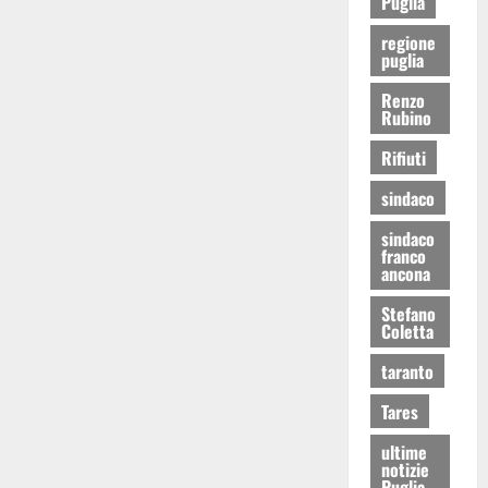
Puglia
regione
puglia
Renzo
Rubino
Rifiuti
sindaco
sindaco
franco
ancona
Stefano
Coletta
taranto
Tares
ultime
notizie
Puglia