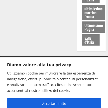
ultimissime
martina
franca
Ultimissime
Puglia
Valle
d'Itria
Diamo valore alla tua privacy
CONTATTI.
Utilizziamo i cookie per migliorare la tua esperienza di
navigazione, offrirti pubblicità o contenuti personalizzati
Redazione:
redazione@www.martinasera.it
e analizzare il nostro traffico. Cliccando “Accetta tutti”,
Direttore:
direttore@www.martinasera.it
acconsenti al nostro utilizzo dei cookie.
Info & Commerciale:
info@www.martinasera.it
Accettare tutto