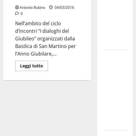
bando
Antonio Rubino
04/03/2016
alloggi ERP
0
2026:
Nell’ambito del ciclo
domande
d’incontri “I dialoghi del
dal 26
Giubileo” organizzati dalla
agosto
Basilica di San Martino per
l’Anno Giubilare,...
La gara
ciclistica
Leggi tutto
dei Giochi
attraversa
Martina
Franca:
ecco le
strade
interessate
e gli orari