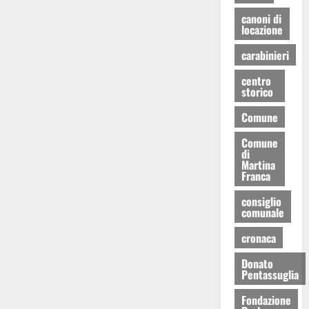
canoni di
locazione
carabinieri
centro
storico
Comune
Comune
di
Martina
Franca
consiglio
comunale
cronaca
Donato
Pentassuglia
Fondazione