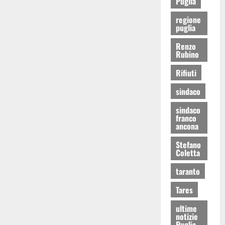
Puglia
regione
puglia
Renzo
Rubino
Rifiuti
sindaco
sindaco
franco
ancona
Stefano
Coletta
taranto
Tares
ultime
notizie
Puglia