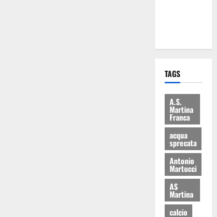
ai 15 nuovi
Fucilieri
dell’Aria
TAGS
A.S.
Martina
Franca
acqua
sprecata
Antonio
Martucci
AS
Martina
calcio