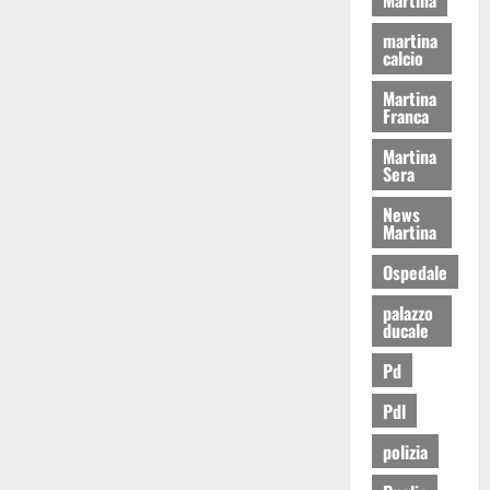
martina
calcio
Martina
Franca
Martina
Sera
News
Martina
Ospedale
palazzo
ducale
Pd
Pdl
polizia