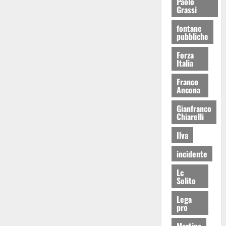
Paolo
Grassi
fontane
pubbliche
Forza
Italia
Franco
Ancona
Gianfranco
Chiarelli
Ilva
incidente
Lc
Solito
Lega
pro
Martina