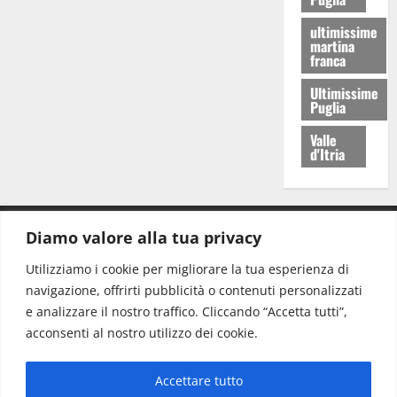
ultimissime
martina
franca
Ultimissime
Puglia
Valle
d'Itria
Diamo valore alla tua privacy
CONTATTI.
Utilizziamo i cookie per migliorare la tua esperienza di
navigazione, offrirti pubblicità o contenuti personalizzati
Redazione:
redazione@www.martinasera.it
e analizzare il nostro traffico. Cliccando “Accetta tutti”,
Direttore:
direttore@www.martinasera.it
acconsenti al nostro utilizzo dei cookie.
Info & Commerciale:
info@www.martinasera.it
Accettare tutto