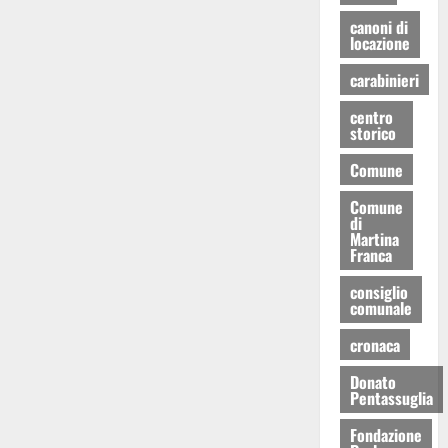
canoni di
locazione
carabinieri
centro
storico
Comune
Comune
di
Martina
Franca
consiglio
comunale
cronaca
Donato
Pentassuglia
Fondazione