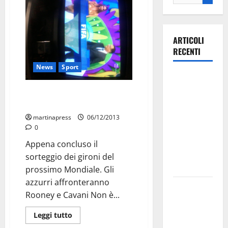
ARTICOLI
RECENTI
News
Sport
Ospedale di
Martina
L’Italia pesca Uruguay,
Franca,
Inghilterra e Costarica
Forza Italia
martinapress
06/12/2013
annuncia la
0
protesta:
Appena concluso il
sit-in lunedì
sorteggio dei gironi del
10 agosto
prossimo Mondiale. Gli
azzurri affronteranno
Il Comune
Rooney e Cavani Non è...
di Martina
Franca
Leggi tutto
pubblica il