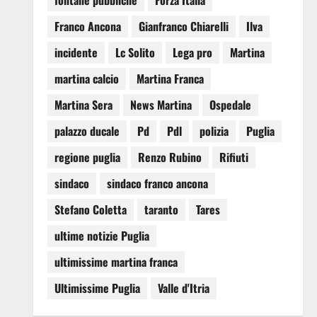
fontane pubbliche
Forza Italia
Franco Ancona
Gianfranco Chiarelli
Ilva
incidente
Lc Solito
Lega pro
Martina
martina calcio
Martina Franca
Martina Sera
News Martina
Ospedale
palazzo ducale
Pd
Pdl
polizia
Puglia
regione puglia
Renzo Rubino
Rifiuti
sindaco
sindaco franco ancona
Stefano Coletta
taranto
Tares
ultime notizie Puglia
ultimissime martina franca
Ultimissime Puglia
Valle d'Itria