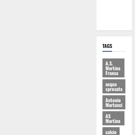
ai 15 nuovi
Fucilieri
dell’Aria
TAGS
A.S.
Martina
Franca
acqua
sprecata
Antonio
Martucci
AS
Martina
calcio