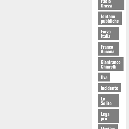
Paolo
Grassi
fontane
pubbliche
Forza
Italia
Franco
Ancona
Gianfranco
Chiarelli
Ilva
incidente
Lc
Solito
Lega
pro
Martina