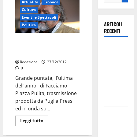
Attualità
Cronaca
Cultura
Eventi e Spettacoli
ARTICOLI
Politica
RECENTI
Diego Abatantuono ospite nella
Ospedale di
trasmissione Facciamo Piazza
Pulita
Martina
Franca,
Redazione
27/12/2012
0
Forza Italia
annuncia la
Grande puntata, l’ultima
protesta:
dell’anno, di Facciamo
sit-in lunedì
Piazza Pulita, trasmissione
10 agosto
prodotta da Puglia Press
ed in onda su...
Il Comune
di Martina
Leggi tutto
Franca
pubblica il