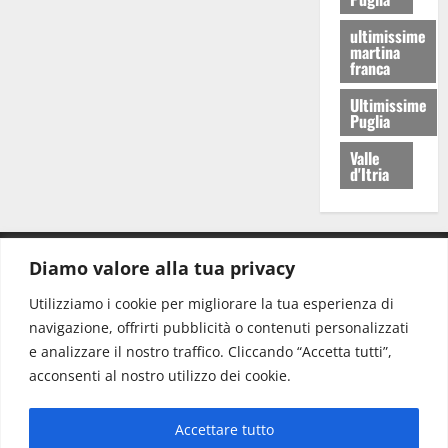
ultimissime
martina
franca
Ultimissime
Puglia
Valle
d'Itria
Diamo valore alla tua privacy
CONTATTI.
Utilizziamo i cookie per migliorare la tua esperienza di
navigazione, offrirti pubblicità o contenuti personalizzati
Redazione:
redazione@www.martinasera.it
e analizzare il nostro traffico. Cliccando “Accetta tutti”,
Direttore:
direttore@www.martinasera.it
acconsenti al nostro utilizzo dei cookie.
Info & Commerciale:
info@www.martinasera.it
Accettare tutto