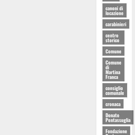
canoni di
locazione
carabinieri
centro
storico
Comune
Comune
di
Martina
Franca
consiglio
comunale
cronaca
Donato
Pentassuglia
Fondazione