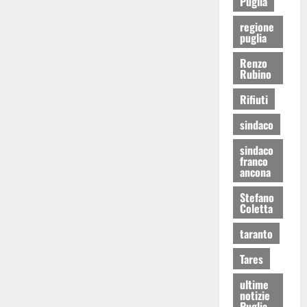
Puglia
regione
puglia
Renzo
Rubino
Rifiuti
sindaco
sindaco
franco
ancona
Stefano
Coletta
taranto
Tares
ultime
notizie
Puglia