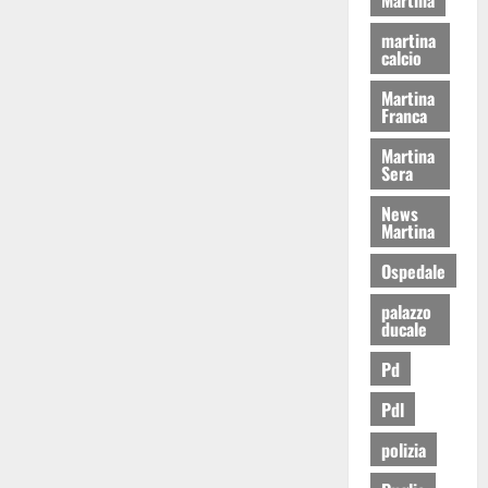
martina
calcio
Martina
Franca
Martina
Sera
News
Martina
Ospedale
palazzo
ducale
Pd
Pdl
polizia