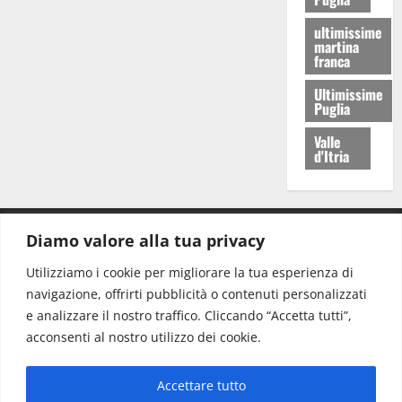
ultimissime
martina
franca
Ultimissime
Puglia
Valle
d'Itria
Diamo valore alla tua privacy
CONTATTI.
Utilizziamo i cookie per migliorare la tua esperienza di
navigazione, offrirti pubblicità o contenuti personalizzati
Redazione:
redazione@www.martinasera.it
e analizzare il nostro traffico. Cliccando “Accetta tutti”,
Direttore:
direttore@www.martinasera.it
acconsenti al nostro utilizzo dei cookie.
Info & Commerciale:
info@www.martinasera.it
Accettare tutto