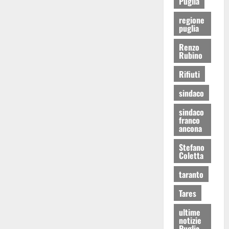
Puglia
regione
puglia
Renzo
Rubino
Rifiuti
sindaco
sindaco
franco
ancona
Stefano
Coletta
taranto
Tares
ultime
notizie
Puglia