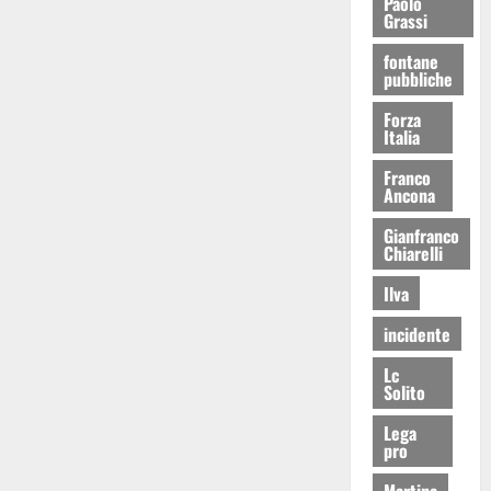
Paolo
Grassi
fontane
pubbliche
Forza
Italia
Franco
Ancona
Gianfranco
Chiarelli
Ilva
incidente
Lc
Solito
Lega
pro
Martina