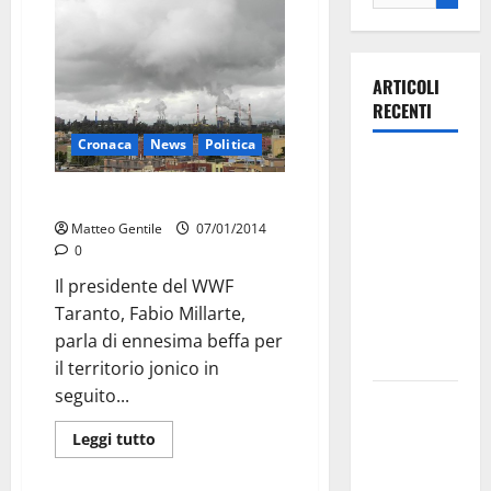
ARTICOLI
RECENTI
Cronaca
News
Politica
Ospedale di
Martina
WWF: “ennesima beffa dall’Ilva”
Franca,
Matteo Gentile
07/01/2014
Forza Italia
0
annuncia la
Il presidente del WWF
protesta:
Taranto, Fabio Millarte,
sit-in lunedì
parla di ennesima beffa per
10 agosto
il territorio jonico in
seguito...
Il Comune
di Martina
Leggi tutto
Franca
pubblica il