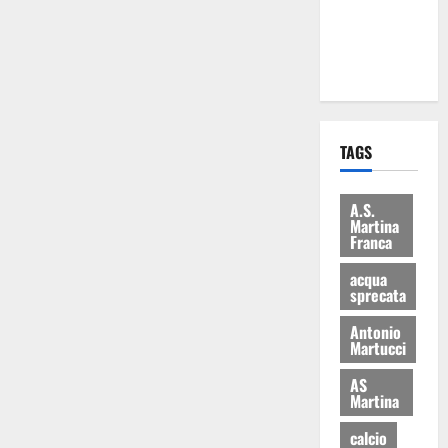
ai 15 nuovi
Fucilieri
dell’Aria
TAGS
A.S.
Martina
Franca
acqua
sprecata
Antonio
Martucci
AS
Martina
calcio