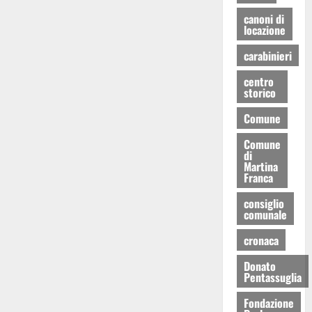
canoni di
locazione
carabinieri
centro
storico
Comune
Comune
di
Martina
Franca
consiglio
comunale
cronaca
Donato
Pentassuglia
Fondazione