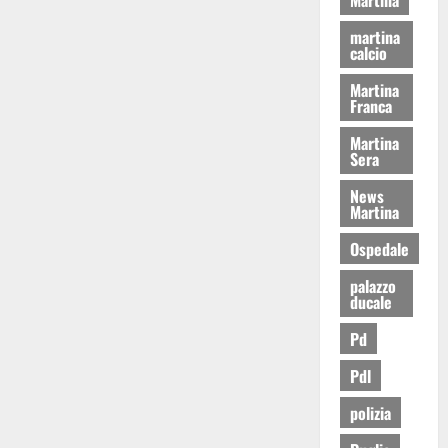
martina
calcio
Martina
Franca
Martina
Sera
News
Martina
Ospedale
palazzo
ducale
Pd
Pdl
polizia