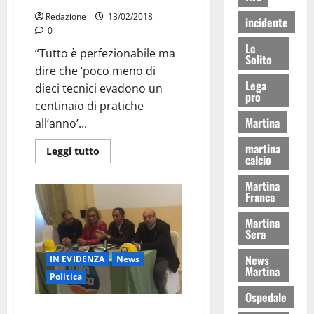
Redazione
13/02/2018
incidente
0
Lc
“Tutto è perfezionabile ma
Solito
dire che ‘poco meno di
Lega
dieci tecnici evadono un
pro
centinaio di pratiche
Martina
all’anno’...
martina
Leggi tutto
calcio
Martina
Franca
Martina
Sera
News
IN EVIDENZA
News
Martina
Politica
Ospedale
Amministrative/Marraffa va da