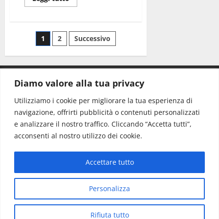
1
2
Successivo
Diamo valore alla tua privacy
CONTATTI.
Utilizziamo i cookie per migliorare la tua esperienza di
navigazione, offrirti pubblicità o contenuti personalizzati
Redazione:
redazione@www.martinasera.it
e analizzare il nostro traffico. Cliccando “Accetta tutti”,
Direttore:
direttore@www.martinasera.it
acconsenti al nostro utilizzo dei cookie.
Info & Commerciale:
info@www.martinasera.it
Accettare tutto
Home
News
Vivere la città
EVENTI
Salute
Il Blog del Direttore
Contatti
Personalizza
Copyright © All rights reserved.
|
MoreNews
di AF
Rifiuta tutto