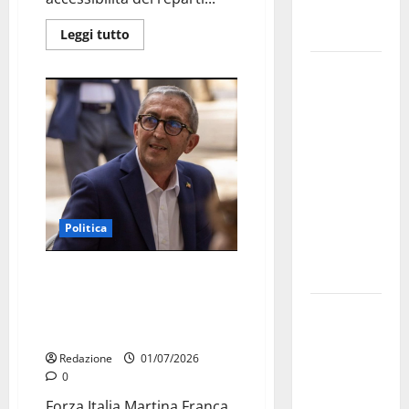
genitori ed
empatia
Leggi tutto
Aeronautica
Militare, al
16° Stormo
di Martina
Franca
consegnati
i Baschi Blu
ai 15 nuovi
Politica
Fucilieri
Martina Franca, Forza Italia
dell’Aria
attacca Palmisano: «Bilancio
Martina
forzato, rifiuti più cari e
Franca,
maggioranza spaccata»
Marraffa
Redazione
01/07/2026
0
attacca
Regione e
Forza Italia Martina Franca