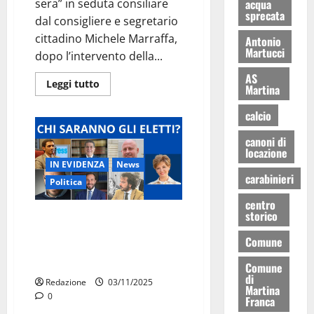
sera” in seduta consiliare
acqua
sprecata
dal consigliere e segretario
cittadino Michele Marraffa,
Antonio
Martucci
dopo l’intervento della...
AS
Leggi tutto
Martina
calcio
canoni di
locazione
IN EVIDENZA
News
carabinieri
Politica
centro
storico
A Martina la Regione si gioca in
casa: Pentassuglia, Chiarelli,
Comune
Perrini, Conserva, Zito, Serio e
Lillo
Comune
di
Redazione
03/11/2025
Martina
0
Franca