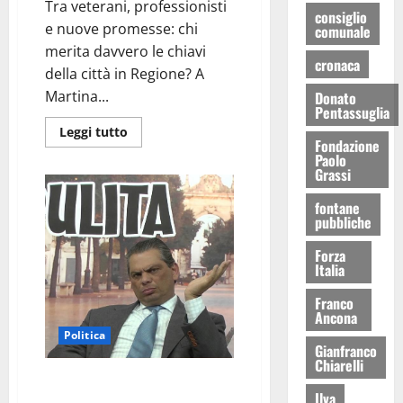
Tra veterani, professionisti
consiglio
e nuove promesse: chi
comunale
merita davvero le chiavi
cronaca
della città in Regione? A
Martina...
Donato
Pentassuglia
Leggi tutto
Fondazione
Paolo
Grassi
fontane
pubbliche
Forza
Italia
Franco
Ancona
Politica
Gianfranco
Chiarelli
Lafornara: “Marraffa, non è vero
Ilva
che i tecnici non lavorano”