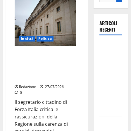
ARTICOLI
RECENTI
In città
Politica
Il Comune
di Martina
Martina Franca, Marraffa attacca
Franca
Regione e Comune: “Nuovi
medici solo a novembre.
pubblica il
Faremo accesso agli atti su Tari,
bando
rifiuti e bilancio”
alloggi ERP
Redazione
27/07/2026
2026:
0
domande
Il segretario cittadino di
dal 26
Forza Italia critica le
agosto
rassicurazioni della
La gara
Regione sulla carenza di
ciclistica