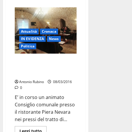
Attualità
Cronaca
IN EVIDENZA
News
Politica
Ultim’ora: E’ in corso un animato
Consiglio Comunale nella
nevara
Antonio Rubino
08/03/2016
0
E’ in corso un animato
Consiglio comunale presso
il ristorante Piera Nevara
nei pressi del tratto di...
Leggi tutto