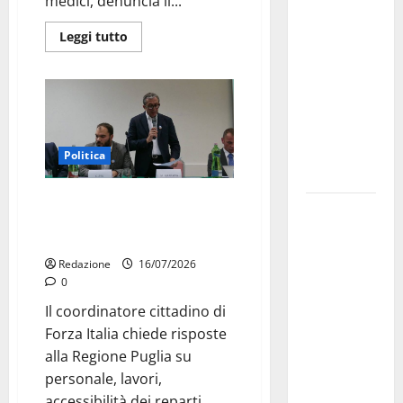
medici, denuncia il...
dei Giochi
Leggi tutto
attraversa
Martina
Franca:
ecco le
strade
interessate
Politica
e gli orari
Ospedale di Martina Franca,
Martina
l’allarme di Marraffa: «Medici
Franca
esausti e posti letto a rischio»
investe
Redazione
16/07/2026
sulle
0
famiglie: in
Il coordinatore cittadino di
arrivo tre
Forza Italia chiede risposte
seminari
alla Regione Puglia su
dedicati ad
personale, lavori,
adolescenti,
accessibilità dei reparti...