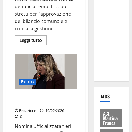
Comune:
denuncia tempi troppo
“Nuovi
stretti per l’approvazione
medici solo
del bilancio comunale e
a
critica la gestione...
novembre.
Leggi tutto
Faremo
accesso agli
atti su Tari,
rifiuti e
bilancio”
Politica
TAGS
Mina Fumarulo capogruppo di
Forza Italia in Consiglio
Redazione
19/02/2026
A.S.
0
Martina
Franca
Nomina ufficializzata “ieri