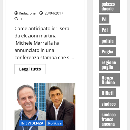
palazzo
solo
ducale
Redazione
23/04/2017
Pd
0
Come anticipato ieri sera
Pdl
da elezioni martina
polizia
Michele Marraffa ha
annunciato in una
Puglia
conferenza stampa che si...
regione
puglia
Leggi tutto
Renzo
Rubino
Rifiuti
sindaco
sindaco
franco
ancona
IN EVIDENZA
Politica