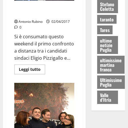
Stefano
Pizzigallo/Pulito la sfida è
Coletta
iniziata
taranto
Antonio Rubino
02/04/2017
0
Tares
Si è consumato questo
ultime
weekend il primo confronto
notizie
Puglia
a distanza tra i candidati
sindaci Eligio Pizzigallo e...
ultimissime
martina
franca
Leggi tutto
Ultimissime
Puglia
Valle
d'Itria