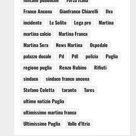
fontane pubbliche
Forza Italia
Franco Ancona
Gianfranco Chiarelli
Ilva
incidente
Lc Solito
Lega pro
Martina
martina calcio
Martina Franca
Martina Sera
News Martina
Ospedale
palazzo ducale
Pd
Pdl
polizia
Puglia
regione puglia
Renzo Rubino
Rifiuti
sindaco
sindaco franco ancona
Stefano Coletta
taranto
Tares
ultime notizie Puglia
ultimissime martina franca
Ultimissime Puglia
Valle d'Itria