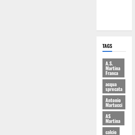
ai 15 nuovi
Fucilieri
dell’Aria
TAGS
A.S.
Martina
Franca
acqua
sprecata
Antonio
Martucci
AS
Martina
calcio