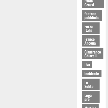
Paolo
Grassi
fontane
pubbliche
Forza
Italia
Franco
Ancona
Gianfranco
Chiarelli
Ilva
incidente
Lc
Solito
Lega
pro
Martina