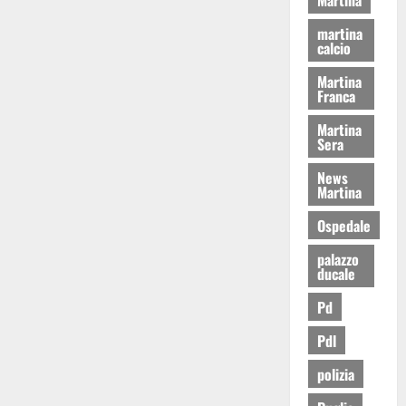
martina
calcio
Martina
Franca
Martina
Sera
News
Martina
Ospedale
palazzo
ducale
Pd
Pdl
polizia