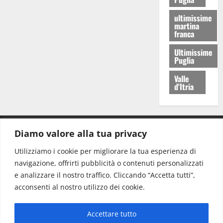
ultimissime
martina
franca
Ultimissime
Puglia
Valle
d'Itria
Diamo valore alla tua privacy
CONTATTI.
Utilizziamo i cookie per migliorare la tua esperienza di
navigazione, offrirti pubblicità o contenuti personalizzati
Redazione:
redazione@www.martinasera.it
e analizzare il nostro traffico. Cliccando “Accetta tutti”,
Direttore:
direttore@www.martinasera.it
acconsenti al nostro utilizzo dei cookie.
Info & Commerciale:
info@www.martinasera.it
Accettare tutto