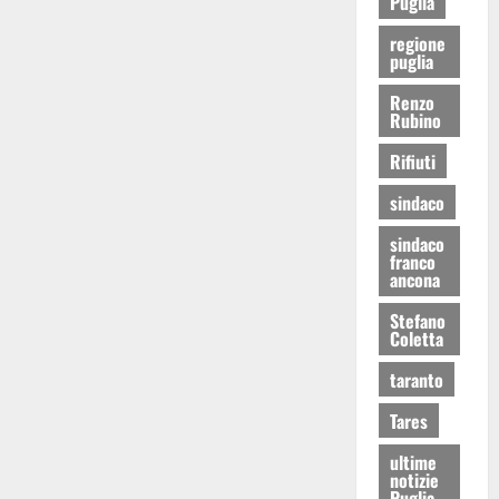
Puglia
regione
puglia
Renzo
Rubino
Rifiuti
sindaco
sindaco
franco
ancona
Stefano
Coletta
taranto
Tares
ultime
notizie
Puglia