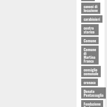
canoni di
locazione
carabinieri
centro
storico
Comune
Comune
di
Martina
Franca
consiglio
comunale
cronaca
Donato
Pentassuglia
Fondazione