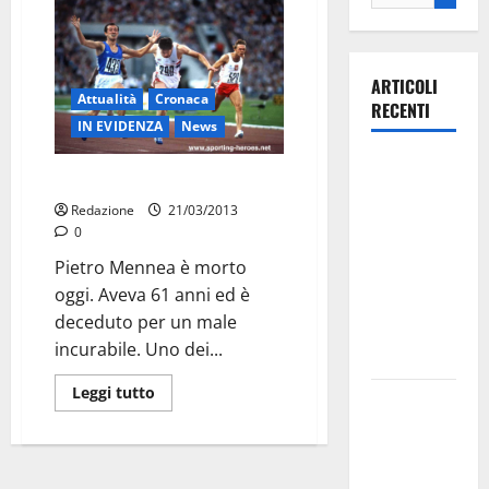
ARTICOLI
Attualità
Cronaca
RECENTI
IN EVIDENZA
News
Ospedale di
È morto Pietro Mennea
Martina
Redazione
21/03/2013
Franca,
0
Forza Italia
Pietro Mennea è morto
annuncia la
oggi. Aveva 61 anni ed è
protesta:
deceduto per un male
sit-in lunedì
incurabile. Uno dei...
10 agosto
Leggi tutto
Il Comune
di Martina
Franca
pubblica il