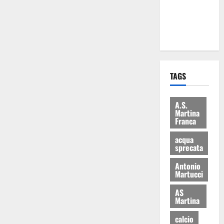
ai 15 nuovi
Fucilieri
dell’Aria
TAGS
A.S.
Martina
Franca
acqua
sprecata
Antonio
Martucci
AS
Martina
calcio