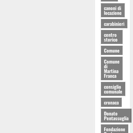
canoni di
locazione
carabinieri
centro
storico
Comune
Comune
di
Martina
Franca
consiglio
comunale
cronaca
Donato
Pentassuglia
Fondazione