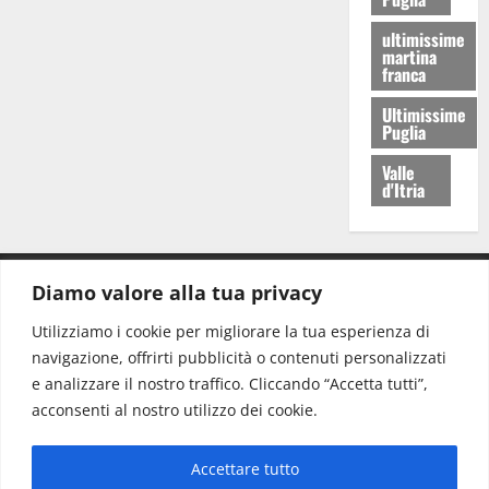
ultimissime
martina
franca
Ultimissime
Puglia
Valle
d'Itria
Diamo valore alla tua privacy
CONTATTI.
Utilizziamo i cookie per migliorare la tua esperienza di
navigazione, offrirti pubblicità o contenuti personalizzati
Redazione:
redazione@www.martinasera.it
e analizzare il nostro traffico. Cliccando “Accetta tutti”,
Direttore:
direttore@www.martinasera.it
acconsenti al nostro utilizzo dei cookie.
Info & Commerciale:
info@www.martinasera.it
Accettare tutto