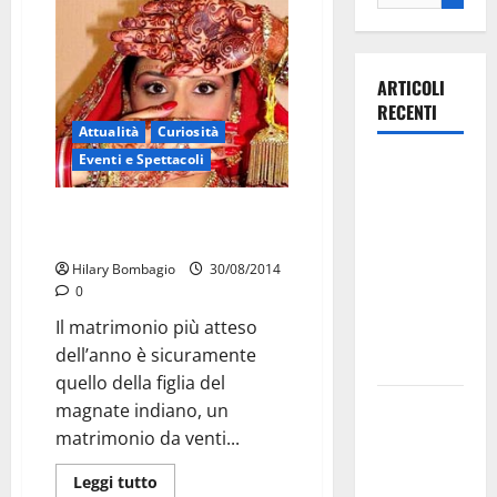
ARTICOLI
RECENTI
Attualità
Curiosità
Eventi e Spettacoli
Ospedale di
Martina
Il matrimonio d’oro indiano: la
Franca,
cucina? martinese!
Forza Italia
Hilary Bombagio
30/08/2014
annuncia la
0
protesta:
Il matrimonio più atteso
sit-in lunedì
dell’anno è sicuramente
10 agosto
quello della figlia del
Il Comune
magnate indiano, un
di Martina
matrimonio da venti...
Franca
Leggi tutto
pubblica il