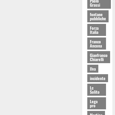
Paolo
Grassi
fontane
pubbliche
Forza
Italia
Franco
Ancona
Gianfranco
Chiarelli
Ilva
incidente
Lc
Solito
Lega
pro
Martina