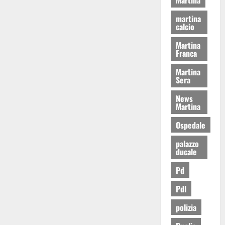
martina
calcio
Martina
Franca
Martina
Sera
News
Martina
Ospedale
palazzo
ducale
Pd
Pdl
polizia