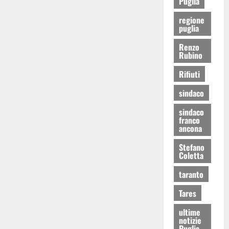
Puglia
regione
puglia
Renzo
Rubino
Rifiuti
sindaco
sindaco
franco
ancona
Stefano
Coletta
taranto
Tares
ultime
notizie
Puglia