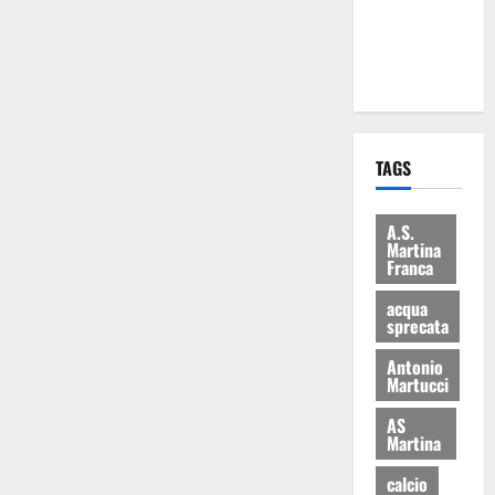
ai 15 nuovi
Fucilieri
dell’Aria
TAGS
A.S.
Martina
Franca
acqua
sprecata
Antonio
Martucci
AS
Martina
calcio