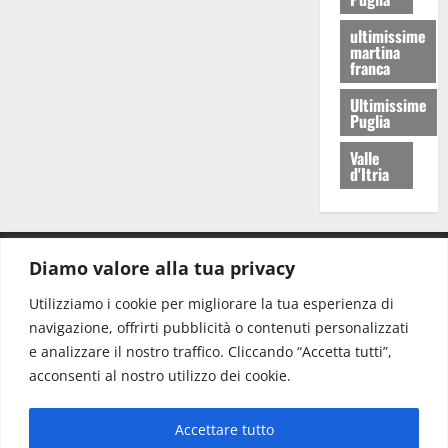
ultimissime
martina
franca
Ultimissime
Puglia
Valle
d'Itria
Diamo valore alla tua privacy
CONTATTI.
Utilizziamo i cookie per migliorare la tua esperienza di
navigazione, offrirti pubblicità o contenuti personalizzati
Redazione:
redazione@www.martinasera.it
e analizzare il nostro traffico. Cliccando “Accetta tutti”,
Direttore:
direttore@www.martinasera.it
acconsenti al nostro utilizzo dei cookie.
Info & Commerciale:
info@www.martinasera.it
Accettare tutto