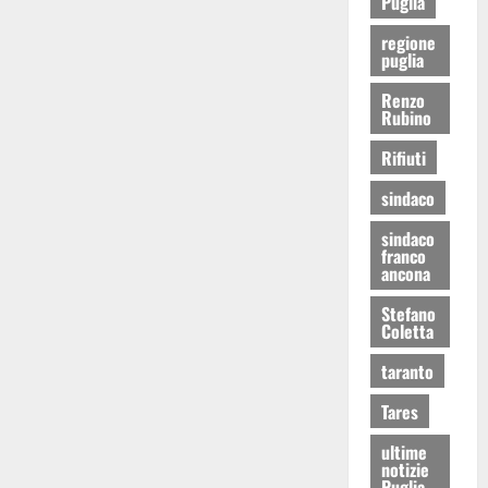
Puglia
regione
puglia
Renzo
Rubino
Rifiuti
sindaco
sindaco
franco
ancona
Stefano
Coletta
taranto
Tares
ultime
notizie
Puglia