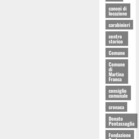
canoni di
locazione
carabinieri
centro
storico
Comune
Comune
di
Martina
Franca
consiglio
comunale
cronaca
Donato
Pentassuglia
Fondazione