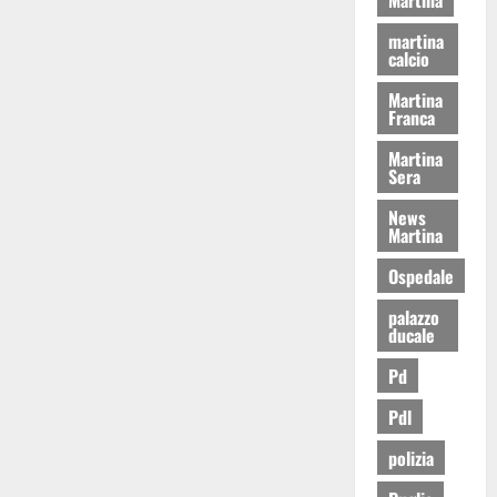
martina
calcio
Martina
Franca
Martina
Sera
News
Martina
Ospedale
palazzo
ducale
Pd
Pdl
polizia