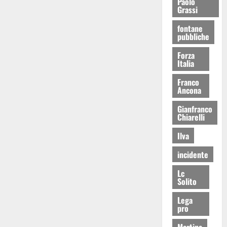
Paolo
Grassi
fontane
pubbliche
Forza
Italia
Franco
Ancona
Gianfranco
Chiarelli
Ilva
incidente
Lc
Solito
Lega
pro
Martina