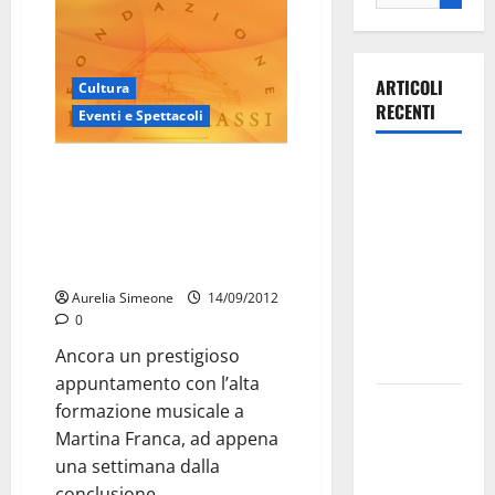
ARTICOLI
Cultura
RECENTI
Eventi e Spettacoli
Ospedale di
Una MasterClass di Flauto e
Martina
Musica da Camera in
programma tra il 17 e il 19
Franca,
settembre alla Fondazione
Forza Italia
Paolo Grassi.
annuncia la
Aurelia Simeone
14/09/2012
protesta:
0
sit-in lunedì
Ancora un prestigioso
10 agosto
appuntamento con l’alta
Il Comune
formazione musicale a
di Martina
Martina Franca, ad appena
Franca
una settimana dalla
pubblica il
conclusione...