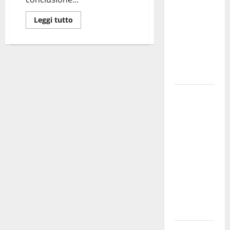
bando
Leggi tutto
alloggi ERP
2026:
domande
dal 26
agosto
La gara
ciclistica
dei Giochi
attraversa
Martina
Franca:
ecco le
strade
interessate
e gli orari