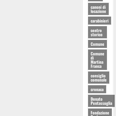
canoni di
locazione
carabinieri
centro
storico
Comune
Comune
di
Martina
Franca
consiglio
comunale
cronaca
Donato
Pentassuglia
Fondazione