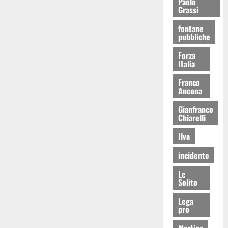
Paolo
Grassi
fontane
pubbliche
Forza
Italia
Franco
Ancona
Gianfranco
Chiarelli
Ilva
incidente
Lc
Solito
Lega
pro
Martina