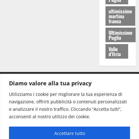
ultimissime
martina
franca
Ultimissime
Puglia
Valle
d'Itria
Diamo valore alla tua privacy
CONTATTI.
Utilizziamo i cookie per migliorare la tua esperienza di
navigazione, offrirti pubblicità o contenuti personalizzati
Redazione:
redazione@www.martinasera.it
e analizzare il nostro traffico. Cliccando “Accetta tutti”,
Direttore:
direttore@www.martinasera.it
acconsenti al nostro utilizzo dei cookie.
Info & Commerciale:
info@www.martinasera.it
Accettare tutto