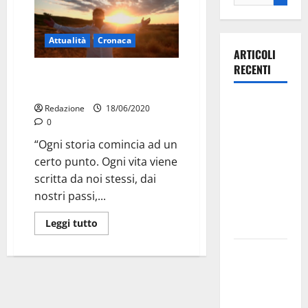
Attualità
Cronaca
ARTICOLI
RECENTI
Massi Blasi: Solo la passione per
la musica
Ospedale di
Redazione
18/06/2020
Martina
0
Franca,
“Ogni storia comincia ad un
Forza Italia
certo punto. Ogni vita viene
annuncia la
scritta da noi stessi, dai
protesta:
nostri passi,...
sit-in lunedì
Leggi tutto
10 agosto
Il Comune
di Martina
Franca
pubblica il