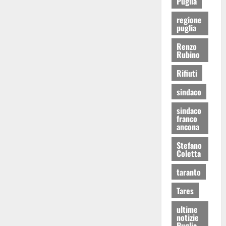
Puglia
regione
puglia
Renzo
Rubino
Rifiuti
sindaco
sindaco
franco
ancona
Stefano
Coletta
taranto
Tares
ultime
notizie
Puglia