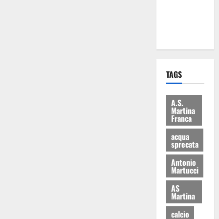
ai 15 nuovi
Fucilieri
dell’Aria
TAGS
A.S.
Martina
Franca
acqua
sprecata
Antonio
Martucci
AS
Martina
calcio