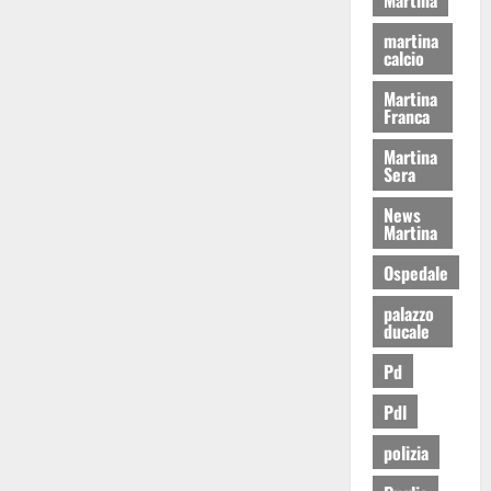
martina
calcio
Martina
Franca
Martina
Sera
News
Martina
Ospedale
palazzo
ducale
Pd
Pdl
polizia