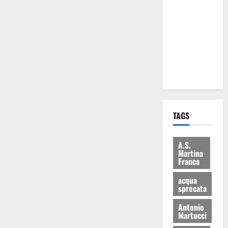
Martina
Franca: Il
sindaco non
ha fatto le
scuse alla
Lillo
TAGS
A.S.
Martina
Franca
acqua
sprecata
Antonio
Martucci