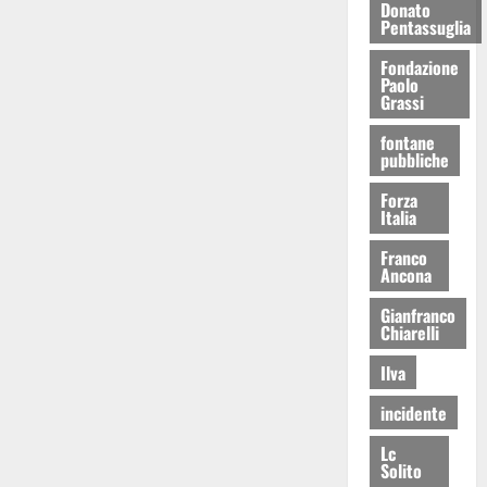
Donato
Pentassuglia
Fondazione
Paolo
Grassi
fontane
pubbliche
Forza
Italia
Franco
Ancona
Gianfranco
Chiarelli
Ilva
incidente
Lc
Solito