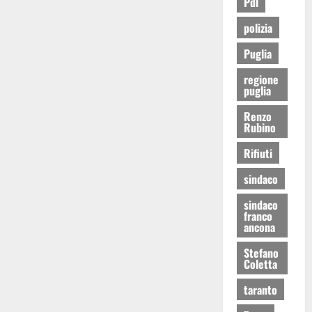
Pdl
polizia
Puglia
regione
puglia
Renzo
Rubino
Rifiuti
sindaco
sindaco
franco
ancona
Stefano
Coletta
taranto