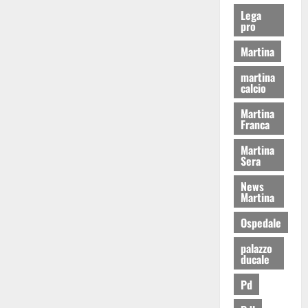
Lega
pro
Martina
martina
calcio
Martina
Franca
Martina
Sera
News
Martina
Ospedale
palazzo
ducale
Pd