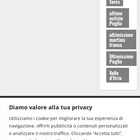
Tares
ultime
notizie
Puglia
ultimissime
martina
franca
Ultimissime
Puglia
Valle
d'Itria
Diamo valore alla tua privacy
CONTATTI.
Utilizziamo i cookie per migliorare la tua esperienza di
navigazione, offrirti pubblicità o contenuti personalizzati
Redazione:
redazione@www.martinasera.it
e analizzare il nostro traffico. Cliccando “Accetta tutti”,
Direttore:
direttore@www.martinasera.it