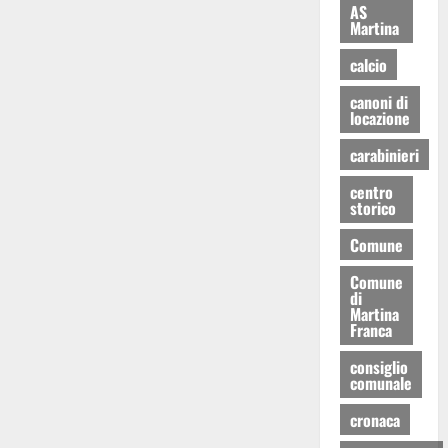
AS
Martina
calcio
canoni di
locazione
carabinieri
centro
storico
Comune
Comune
di
Martina
Franca
consiglio
comunale
cronaca