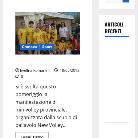
ARTICOLI
RECENTI
La gara
Cronaca
Sport
ciclistica
dei Giochi
Minivolley in piazza
attraversa
Evelina Romanelli
18/05/2013
0
Martina
Franca:
Si è svolta questo
ecco le
pomeriggio la
strade
manifestazione di
interessate
minivolley provinciale,
e gli orari
organizzata dalla scuola di
pallavolo New Volley...
Martina
Franca
Leggi tutto